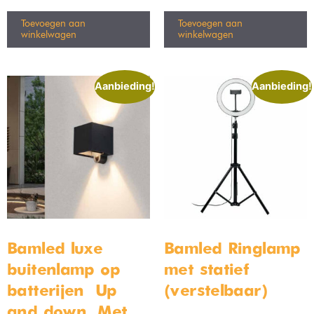
Toevoegen aan
Toevoegen aan
winkelwagen
winkelwagen
Aanbieding!
Aanbieding!
Bamled luxe
Bamled Ringlamp
buitenlamp op
met statief
batterijen – Up
(verstelbaar)
and down – Met