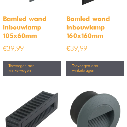
Bamled wand
Bamled wand
inbouwlamp
inbouwlamp
105x60mm
160x160mm
€
39,99
€
39,99
Toevoegen aan
Toevoegen aan
winkelwagen
winkelwagen