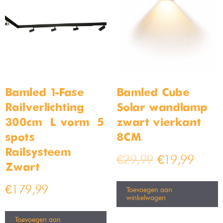
Bamled 1-Fase
Bamled Cube
Railverlichting –
Solar wandlamp
300cm – L vorm – 5
zwart vierkant
spots –
8CM
Railsysteem –
€
29,99
€
19,99
Zwart
€
179,99
Toevoegen aan
winkelwagen
Toevoegen aan