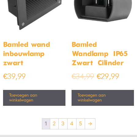
Bamled wand
Bamled
inbouwlamp
Wandlamp – IP65 –
zwart
Zwart – Cilinder
€
39,99
€
34,99
€
29,99
Toevoegen aan
Toevoegen aan
winkelwagen
winkelwagen
1
2
3
4
5
→