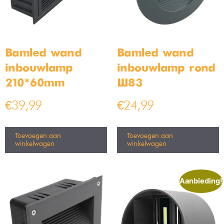
Bamled wand
Bamled wand
inbouwlamp
inbouwlamp rond
210*60mm
Ø83
€
39,99
€
24,99
Toevoegen aan
Toevoegen aan
winkelwagen
winkelwagen
Aanbieding!