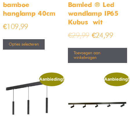
bamboe
Bamled ® Led
hanglamp 40cm
wandlamp IP65
Kubus – wit
€
109,99
€
29,99
€
24,99
Opties selecteren
Toevoegen aan
winkelwagen
Aanbieding!
Aanbieding!