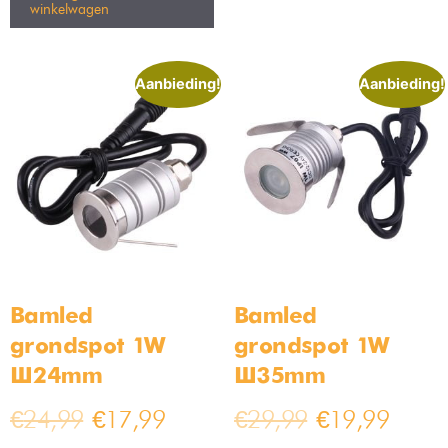
winkelwagen
Aanbieding!
Aanbieding!
Bamled
Bamled
grondspot 1W
grondspot 1W
Ø24mm
Ø35mm
€
24,99
€
17,99
€
29,99
€
19,99