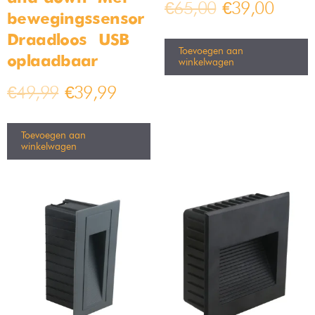
€
65,00
€
39,00
bewegingssensor –
Draadloos – USB
Toevoegen aan
oplaadbaar
winkelwagen
€
49,99
€
39,99
Toevoegen aan
winkelwagen