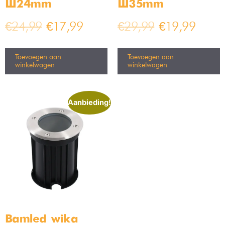
Ø24mm
Ø35mm
€
24,99
€
17,99
€
29,99
€
19,99
Toevoegen aan
Toevoegen aan
winkelwagen
winkelwagen
Aanbieding!
Bamled wika