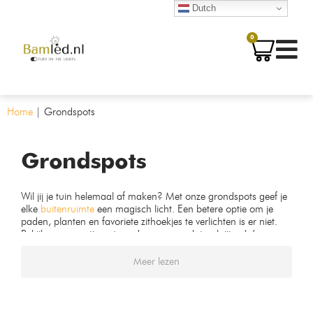
Dutch
0
Home
|
Grondspots
Grondspots
Wil jij je tuin helemaal af maken? Met onze grondspots geef je
elke
buitenruimte
een magisch licht. Een betere optie om je
paden, planten en favoriete zithoekjes te verlichten is er niet.
Bekijk ons assortiment vandaag nog zodat ook jij ook ’s
avonds van je tuin kan genieten!
Meer lezen