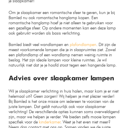
je slaapkamer!
Om je slaapkamer een romantische sfeer te geven, kun je bij
Bamled nu ook romantische hanglamp kopen. Een
romantische hanglamp hoef je niet alleen te gebruiken voor
een gezellige sfeer. Op andere momenten kan een deze lamp
ook gebruikt worden als basis verlichting.
Bamled biedt veel wandlampen en
plafondlampen
. Dit zijn de
meest voorkomende lampen die je in slaapruimtes ziet. Zowel
een plafondlamp of een wandlamp nemen weinig ruimte in
beslag. Het zijn ideale lampen voor kleine ruimtes. Je wil
natuurlijk niet dat je je hoofd stoot tegen een hangende lamp.
Advies over slaapkamer lampen
Wil je slaapkamer verlichting in huis halen, maar kom je er niet
helemaal uit? Geen zorgen! Wij helpen je met plezier verder!
Bij Bamled is het onze missie om iedereen te voorzien van de
juiste lampen. Dat geldt natuurlijk ook voor slaapkamer
verlichting! De verschillende opties kunnen soms overweldigend
zijn, maar we helpen je verder. We bieden zelfs mooie lampen
specifiek voor de
kinderkamer
. Weet je het even niet meer?
Neem dan contact met ons op. Samen vinden we de juiste