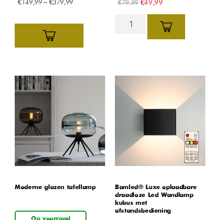
€
149,99
–
€
379,99
€
49,99
€
79,99
Moderne glazen tafellamp
Bamled® Luxe oplaadbare
draadloze Led Wandlamp
kubus met
afstandsbediening
Op voorraad