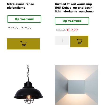
Ultra dunne ronde
Bamled ® Led wandlamp
plafondlamp
IP65 Kubus – up and down
light – vierkante wandlamp
Op voorraad
Op voorraad
€
39,99
–
€
59,99
€
19,99
€
29,99