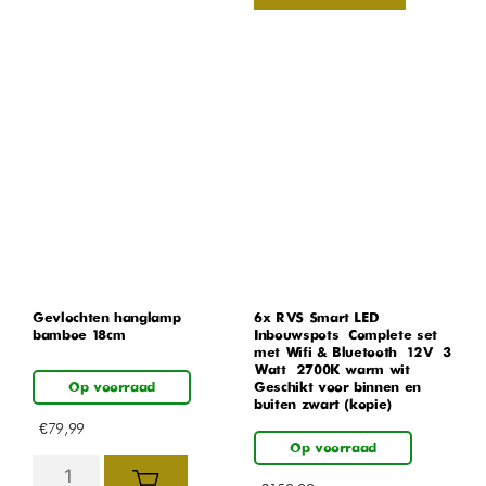
Gevlochten hanglamp
6x RVS Smart LED
bamboe 18cm
Inbouwspots – Complete set
met Wifi & Bluetooth – 12V – 3
Watt – 2700K warm wit –
Op voorraad
Geschikt voor binnen en
buiten zwart (kopie)
€
79,99
Op voorraad