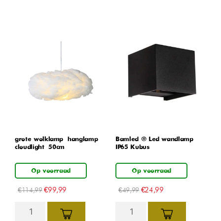
grote wolklamp – hanglamp –
Bamled ® Led wandlamp
cloudlight – 50cm
IP65 Kubus
Op voorraad
Op voorraad
€
99,99
€
24,99
€
114,99
€
49,99