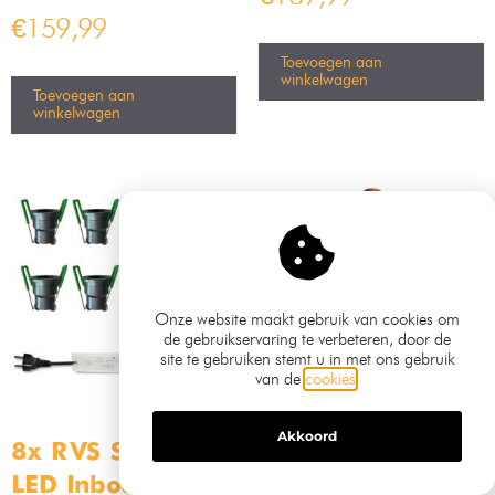
€
159,99
Toevoegen aan
winkelwagen
Toevoegen aan
winkelwagen
Onze website maakt gebruik van cookies om
de gebruikservaring te verbeteren, door de
site te gebruiken stemt u in met ons gebruik
van de
cookies
.
Akkoord
8x RVS Smart
bamboe
LED Inbouwspots –
hanglamp 40cm