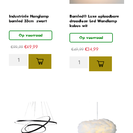
Industriële Hanglamp
Bamled® Luxe oplaadbare
bamled 33cm – zwart
draadloze Led Wandlamp
kubus wit
Op voorraad
Op voorraad
€
49,99
€
99,99
€
34,99
€
49,99