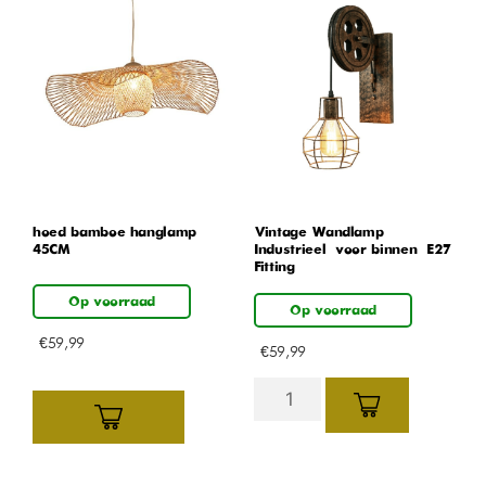
hoed bamboe hanglamp
Vintage Wandlamp –
45CM
Industrieel – voor binnen – E27
Fitting
Op voorraad
Op voorraad
€
59,99
€
59,99