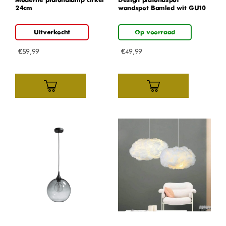
Moderne plafondlamp cirkel
Design plafondspot
24cm
wandspot Bamled wit GU10
Uitverkocht
Op voorraad
€
59,99
€
49,99