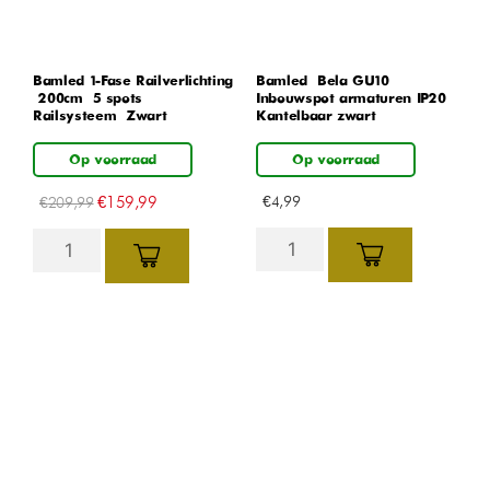
Bamled 1-Fase Railverlichting
Bamled – Bela GU10
– 200cm – 5 spots –
Inbouwspot armaturen IP20
Railsysteem – Zwart
Kantelbaar zwart
Op voorraad
Op voorraad
€
159,99
€
4,99
€
209,99