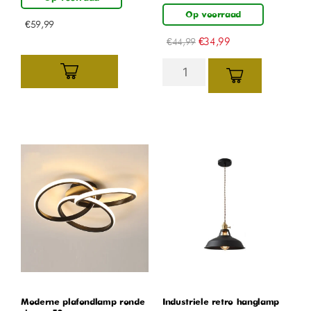
Op voorraad
€
59,99
€
34,99
€
44,99
Moderne plafondlamp ronde
Industriele retro hanglamp