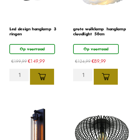
Led design hanglamp – 3
grote wolklamp – hanglamp –
ringen
cloudlight – 50cm
Op voorraad
Op voorraad
€
149,99
€
89,99
€
199,99
€
124,99