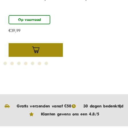
m
Op voorraad
€
39,99
€
Gratis verzenden vanaf €50
30 dagen bedenktijd
Klanten gevens ons een 4.8/5