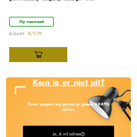
Op voorraad
€
79,99
€
€
124,99
Kom je er niet uit?
Geen zorgen wij geven je graag GRATIS
advies
Ja, ik wil advies