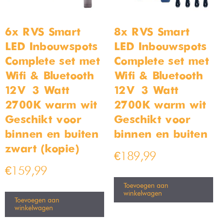
Vloerlamp met 2 lampen –
Bamled – Bela GU10
178cm – Zwart
Inbouwspot armaturen IP20
Kantelbaar zwart
Op voorraad
Op voorraad
€
159,99
€
189,99
€
4,99