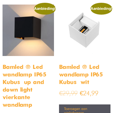
woonkamer lampen nooit in de weg kunnen staan. Dit is ideaal
voor ruimtes die aan de kleinere kant zijn.
Onze favoriete lamp is de industriële
hanglamp
. Dit is namelijk
een lamp die echt mooi staat. De industriële hanglamp is een
ontzettend stoere lamp die meteen zal opvallen. De ruwe
uitstraling draagt erg veel bij aan het interieur van je
woonkamer. Daarnaast hangt deze lamp mooi op ooghoogte.
Hierdoor valt de lamp voor in de woonkamer heel erg op. Dit
maakt het dus ook een perfecte lamp voor boven de eettafel.
Advies bij het vinden van je
woonkamer lampen
De woonkamer is een van de meest belangrijke ruimtes in het
hele huis. Het uitkiezen van woonkamerlampen kan daarom
ook een grote uitdaging zijn. Want wat als je verkeerde lampen
koopt? Misschien past de vloerlamp die je voor de woonkamer
gekocht hebt, wel helemaal niet. Dit zijn vragen die wij
regelmatig krijgen van onze klanten. Geen zorgen. Je staat er
gelukkig niet alleen voor! Wanneer je start aan je zoektocht
naar de perfecte woonkamer lampen, kun je gerust contact
met ons opnemen. Wij geven je graag advies over welke