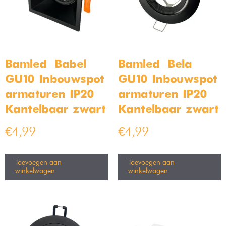
Hanglamp set van 3 lampen
Set van 6 Bamled – Babel
GU10 Inbouwspots rond
armaturen IP20 Kantelbaar
wit
Op voorraad
Op voorraad
€
199,99
€
299,99
€
29,99