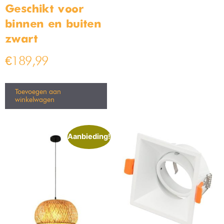
Industriële Hanglamp Jari
Langwerpige hanglamp –
36cm
zwart
Op voorraad
Op voorraad
€
149,99
€
44,99
–
€
54,99
€
189,99