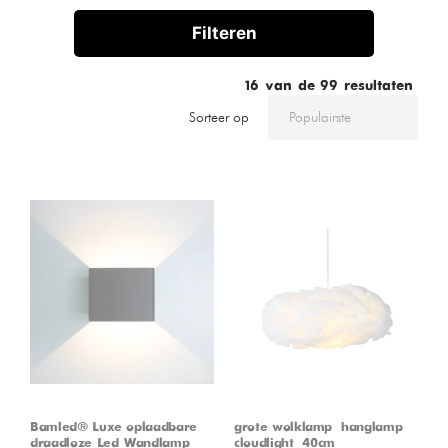
Filteren
16
van de
99
resultaten
Sorteer op
Bamled® Luxe oplaadbare
grote wolklamp – hanglamp –
draadloze Led Wandlamp
cloudlight – 40cm