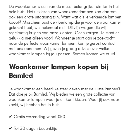
hanglamp bamboe 30cm
Moderne plafondlamp cirkel
24cm
Op voorraad
Uitverkocht
€
69,99
€
59,99
€
79,99