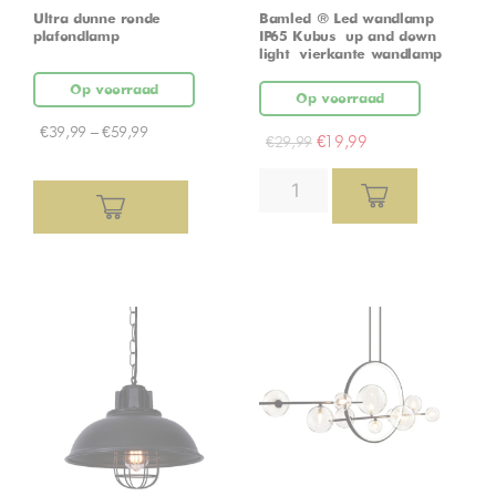
Ultra dunne ronde
Bamled ® Led wandlamp
plafondlamp
IP65 Kubus – up and down
light – vierkante wandlamp
Op voorraad
Op voorraad
€
39,99
–
€
59,99
€
19,99
€
29,99