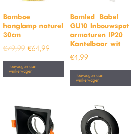
Moderne glazen tafellamp –
Industriële Plafondlamp Staal
blauw – Bamled
30cm
Op voorraad
Op voorraad
€
49,99
€
49,99
€
79,99
€
69,99