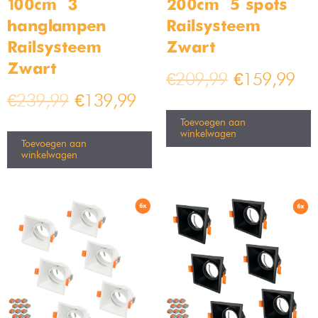
Resultaat 1–16 van de 99 resultaten wordt getoond
6x RVS Smart
8x RVS Smart
LED Inbouwspots –
LED Inbouwspots –
Complete set met
Complete set met
Wifi & Bluetooth –
Wifi & Bluetooth –