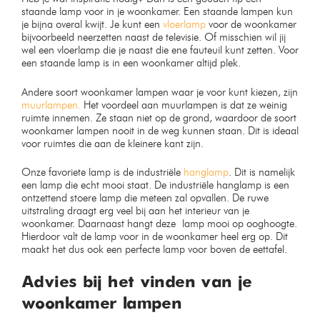
Moderne hanglamp smoked
wolk lamp 30cm
glas
Op voorraad
Op voorraad
€
49,99
€
59,99
€
89,99
€
84,99