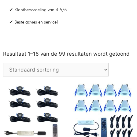
Industriële Hanglamp moos
Bamled 1-Fase Railverlichting
50cm
– 200cm – 5 spots –
Railsysteem – Zwart
Op voorraad
Op voorraad
€
199,99
€
219,99
€
159,99
€
209,99