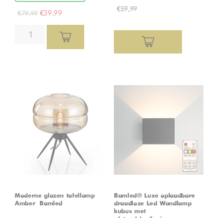
€
59,99
€
39,99
€
79,99
Moderne glazen tafellamp –
Bamled® Luxe oplaadbare
Amber – Bamled
draadloze Led Wandlamp
kubus met