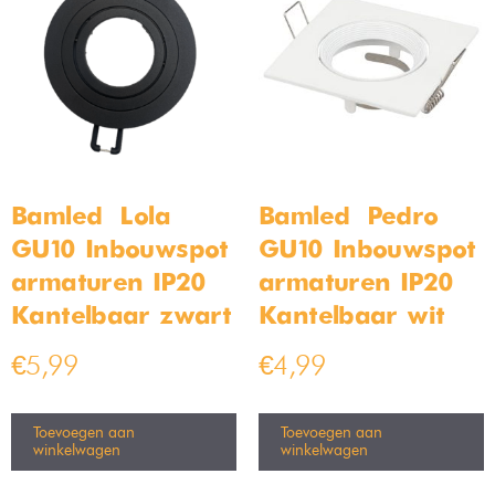
Diverse woonkamer lampen in
onze collectie
Bij Bamled geven we onze klanten altijd zoveel mogelijk opties.
Vooral als het gaat om woonkamer lampen zorgen we ervoor
dat er genoeg lampen te vinden zijn in onze collectie. Voor
iedereen zit er wat tussen!
Heb je wat inspiratie nodig? Dan is een gouden tip een
staande lamp voor in je woonkamer. Een staande lampen kun
je bijna overal kwijt. Je kunt een
vloerlamp
voor de woonkamer
bijvoorbeeld neerzetten naast de televisie. Of misschien wil jij
wel een vloerlamp die je naast die ene fauteuil kunt zetten. Voor
een staande lamp is in een woonkamer altijd plek.
Andere soort woonkamer lampen waar je voor kunt kiezen, zijn
muurlampen.
Het voordeel aan muurlampen is dat ze weinig
ruimte innemen. Ze staan niet op de grond, waardoor de soort