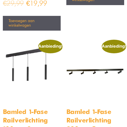
woonkamer lampen bij jou passen. Samen komen we eruit!
Woonkamer lampen kopen bij
Bamled
Je woonkamer een heerlijke sfeer geven met de juiste lampen?
Dat doe je bij Bamled. Wij bieden we een grote collectie van
woonkamer lampen waar je uit kunt kiezen. Waar jij ook naar
zoekt, wij hebben het in huis!
✔ Gratis verzending vanaf €50.-
✔ Tot 30 dagen bedenktijd!
✔ Klantbeoordeling van 4.5/5
✔ Beste advies en service!