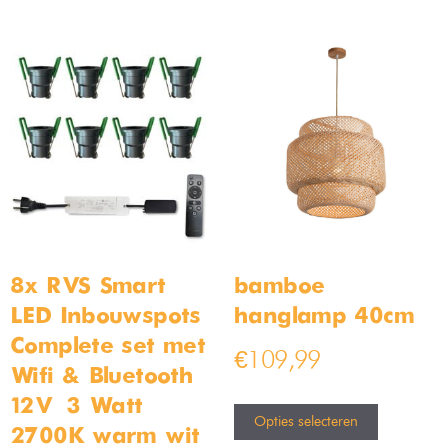
Moderne Led hanglamp 3
Moderne design hanglamp
rings
24cm
Op voorraad
Op voorraad
€
199,99
€
49,99
€
239,99
€
79,99