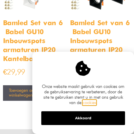
12V – 3 Watt –
12V – 3 Watt –
2700K warm wit –
2700K warm wit –
Geschikt voor
Geschikt voor
binnen en buiten
binnen en buiten
zwart (kopie)
€
189,99
€
159,99
Toevoegen aan
winkelwagen
Toevoegen aan
winkelwagen
Onze website maakt gebruik van cookies om
de gebruikservaring te verbeteren, door de
site te gebruiken stemt u in met ons gebruik
van de
cookies
.
Akkoord