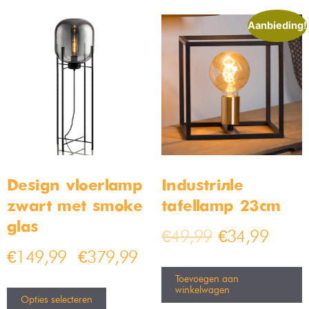
Aanbieding!
Design vloerlamp
Industriële
zwart met smoke
tafellamp 23cm
glas
€
49,99
€
34,99
€
149,99
€
379,99
–
Toevoegen aan
winkelwagen
Opties selecteren