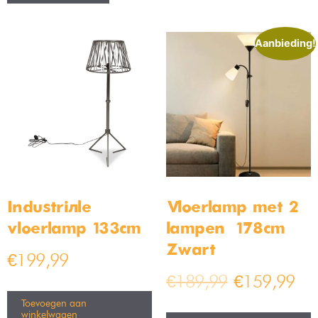
Aanbieding!
Industriële
Vloerlamp met 2
vloerlamp 133cm
lampen – 178cm –
Zwart
€
199,99
€
189,99
€
159,99
Toevoegen aan
winkelwagen