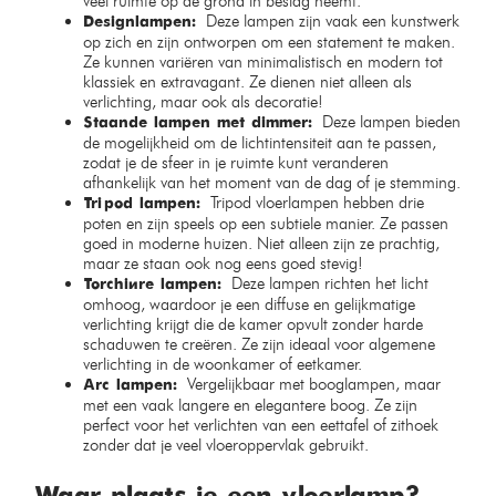
veel ruimte op de grond in beslag neemt.
Deze lampen zijn vaak een kunstwerk
Designlampen:
op zich en zijn ontworpen om een statement te maken.
Ze kunnen variëren van minimalistisch en modern tot
klassiek en extravagant. Ze dienen niet alleen als
verlichting, maar ook als decoratie!
Deze lampen bieden
Staande lampen met dimmer:
de mogelijkheid om de lichtintensiteit aan te passen,
zodat je de sfeer in je ruimte kunt veranderen
afhankelijk van het moment van de dag of je stemming.
Tripod vloerlampen hebben drie
Tripod lampen:
poten en zijn speels op een subtiele manier. Ze passen
goed in moderne huizen. Niet alleen zijn ze prachtig,
maar ze staan ook nog eens goed stevig!
Deze lampen richten het licht
Torchière lampen:
omhoog, waardoor je een diffuse en gelijkmatige
verlichting krijgt die de kamer opvult zonder harde
schaduwen te creëren. Ze zijn ideaal voor algemene
verlichting in de woonkamer of eetkamer.
Vergelijkbaar met booglampen, maar
Arc lampen:
met een vaak langere en elegantere boog. Ze zijn
perfect voor het verlichten van een eettafel of zithoek
zonder dat je veel vloeroppervlak gebruikt.