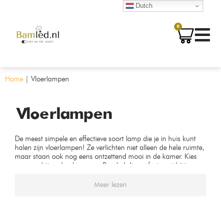
Dutch
0
Home
|
Vloerlampen
Vloerlampen
De meest simpele en effectieve soort lamp die je in huis kunt
halen zijn vloerlampen! Ze verlichten niet alleen de hele ruimte,
maar staan ook nog eens ontzettend mooi in de kamer. Kies
een prachtige vloerlamp van Bamled die perfect past bij jouw
interieur!
Meer lezen