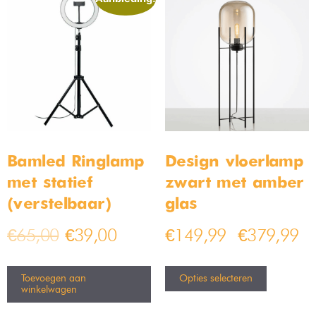
Bamled Ringlamp
Design vloerlamp
met statief
zwart met amber
(verstelbaar)
glas
€
65,00
€
39,00
€
149,99
€
379,99
–
Toevoegen aan
Opties selecteren
winkelwagen