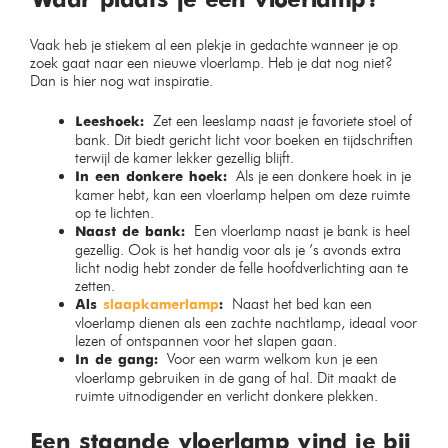
Waar plaats je een vloerlamp?
Vaak heb je stiekem al een plekje in gedachte wanneer je op
zoek gaat naar een nieuwe vloerlamp. Heb je dat nog niet?
Dan is hier nog wat inspiratie.
Zet een leeslamp naast je favoriete stoel of
Leeshoek:
bank. Dit biedt gericht licht voor boeken en tijdschriften
terwijl de kamer lekker gezellig blijft.
Als je een donkere hoek in je
In een donkere hoek:
kamer hebt, kan een vloerlamp helpen om deze ruimte
op te lichten.
Een vloerlamp naast je bank is heel
Naast de bank:
gezellig. Ook is het handig voor als je ’s avonds extra
licht nodig hebt zonder de felle hoofdverlichting aan te
zetten.
Naast het bed kan een
Als
slaapkamerlamp
:
vloerlamp dienen als een zachte nachtlamp, ideaal voor
lezen of ontspannen voor het slapen gaan.
Voor een warm welkom kun je een
In de gang:
vloerlamp gebruiken in de gang of hal. Dit maakt de
ruimte uitnodigender en verlicht donkere plekken.
Een staande vloerlamp vind je bij