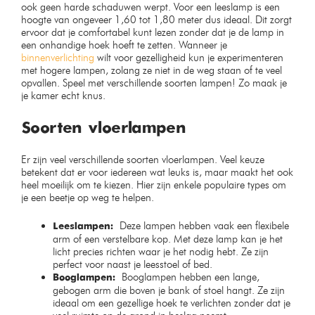
ook geen harde schaduwen werpt. Voor een leeslamp is een
hoogte van ongeveer 1,60 tot 1,80 meter dus ideaal. Dit zorgt
ervoor dat je comfortabel kunt lezen zonder dat je de lamp in
een onhandige hoek hoeft te zetten. Wanneer je
binnenverlichting
wilt voor gezelligheid kun je experimenteren
met hogere lampen, zolang ze niet in de weg staan of te veel
opvallen. Speel met verschillende soorten lampen! Zo maak je
je kamer echt knus.
Soorten vloerlampen
Er zijn veel verschillende soorten vloerlampen. Veel keuze
betekent dat er voor iedereen wat leuks is, maar maakt het ook
heel moeilijk om te kiezen. Hier zijn enkele populaire types om
je een beetje op weg te helpen.
Deze lampen hebben vaak een flexibele
Leeslampen:
arm of een verstelbare kop. Met deze lamp kan je het
licht precies richten waar je het nodig hebt. Ze zijn
perfect voor naast je leesstoel of bed.
Booglampen hebben een lange,
Booglampen:
gebogen arm die boven je bank of stoel hangt. Ze zijn
ideaal om een gezellige hoek te verlichten zonder dat je