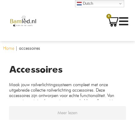
Dutch
0
Home
|
accessoires
Accessoires
Maak jouw railverlichtingssysteem compleet met onze
uitgebreide collectie railverlichting accessoires. Deze
accessoires zijn ontworpen voor echte functionaliteit. Van
connectoren tot ophangsystemen, we hebben alles wat je
nodig hebt om je verlichting aan te passen en te
perfectioneren!
Meer lezen