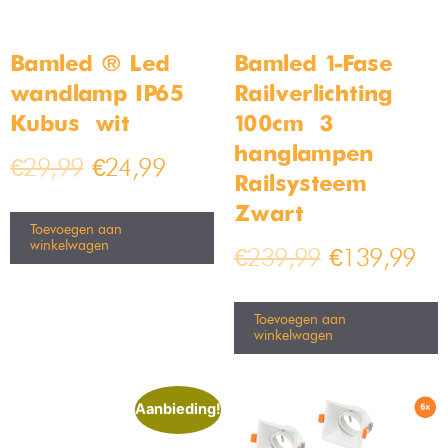
Resultaat 1–16 van de 100 resultaten wordt getoond
6x RVS Smart
8x RVS Smart