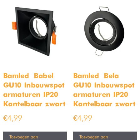
Moderne glazen tafellamp –
Industriële Plafondlamp Staal
blauw – Bamled
30cm
Op voorraad
Op voorraad
€
49,99
€
49,99
€
79,99
€
69,99