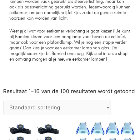
Moderne Led hanglamp 3
Industriële Hanglamp moos
rings
50cm
Op voorraad
Op voorraad
€
199,99
€
199,99
€
239,99
€
219,99