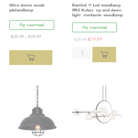
Ultra dunne ronde
Bamled ® Led wandlamp
plafondlamp
IP65 Kubus – up and down
light – vierkante wandlamp
Op voorraad
Op voorraad
€
39,99
–
€
59,99
€
19,99
€
29,99