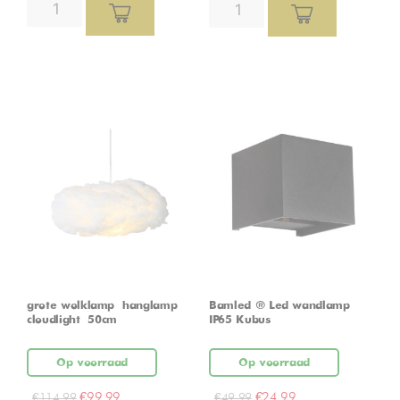
grote wolklamp – hanglamp –
Bamled ® Led wandlamp
cloudlight – 50cm
IP65 Kubus
Op voorraad
Op voorraad
€
99,99
€
24,99
€
114,99
€
49,99