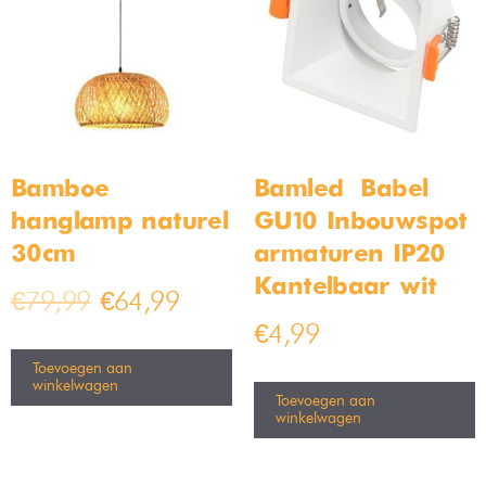
Industriële Hanglamp Jari
Langwerpige hanglamp –
36cm
zwart
Op voorraad
Op voorraad
€
149,99
€
44,99
–
€
54,99
€
189,99