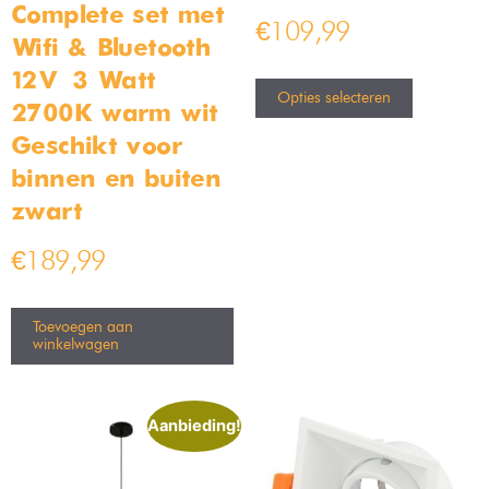
Tommy opbouwspot
Moderne design hanglamp
wandlamp GU10 IP54
24cm
Op voorraad
Op voorraad
€
49,99
€
49,99
€
79,99