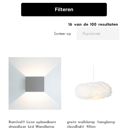
Filteren
16
van de
100
resultaten
Sorteer op
Bamled® Luxe oplaadbare
grote wolklamp – hanglamp –
draadloze Led Wandlamp
cloudlight – 40cm