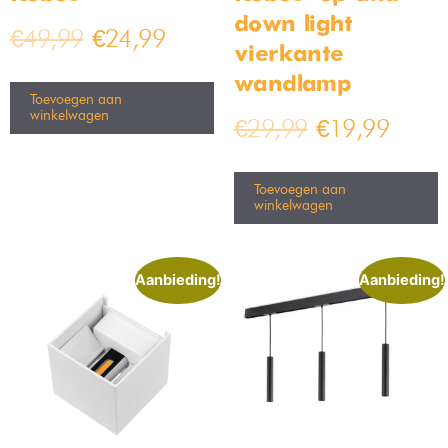
helemaal waar je moet beginnen. Geen zorgen! We helpen je
graag verder. Eetkamer verlichting uitkiezen is nu eenmaal
geen makkelijke klus. Want welke soort eetkamer verlichting
past nu eigenlijk bij jouw interieur. Is dat een
glazen hanglamp
voor de eetkamer of toch een plafondlamp voor de eetkamer.
Je hoeft het niet allemaal zelf uit te zoeken. Wij helpen je graag
op weg naar de juiste eetkamer verlichting voor jou.
Eetkamer lampen kopen
Heb jij de juiste eetkamer verlichting kunnen kiezen uit ons
assortiment aan lampen? Eetkamer lampen zijn belangrijke
lampen omdat ze vaak de sfeer in je huis bepalen. Eetkamer
lampen worden vaak gebruikt als sfeerverlichting, maar kan
ook als basisverlichting gebruikt worden. Tegenwoordig kunnen
eetkamer lampen namelijk vrij fel zijn, zodat de gehele ruimte
voorzien kan worden van licht.
Weet jij al wat voor eetkamer verlichting je gaat kiezen? Je kunt
bij Bamled kiezen voor een hanglamp voor boven de eettafel,
maar ook voor een plafondlamp. Wil je nog een stapje verder
gaan? Dan kies je voor een eetkamer lamp van glas. De
mogelijkheden zijn bij Bamled oneindig. Kijk snel in onze shop
en ontvang morgen al je nieuwe eetkamer lampen!