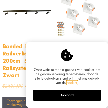
LED Inbouwspots –
LED Inbouwspots –
Complete set met
Complete set met
Wifi & Bluetooth –
Wifi & Bluetooth –
12V – 3 Watt –
12V – 3 Watt –
2700K warm wit –
2700K warm wit –
Geschikt voor
Geschikt voor
binnen en buiten
binnen en buiten
zwart (kopie)
€
189,99
€
159,99
Onze website maakt gebruik van cookies om
de gebruikservaring te verbeteren, door de
Toevoegen aan
winkelwagen
site te gebruiken stemt u in met ons gebruik
Toevoegen aan
van de
cookies
.
winkelwagen
Akkoord