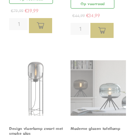
Op voorraad
€
39,99
€
79,99
€
34,99
€
44,99
Design vloerlamp zwart met
Moderne glazen tafellamp
smoke glas