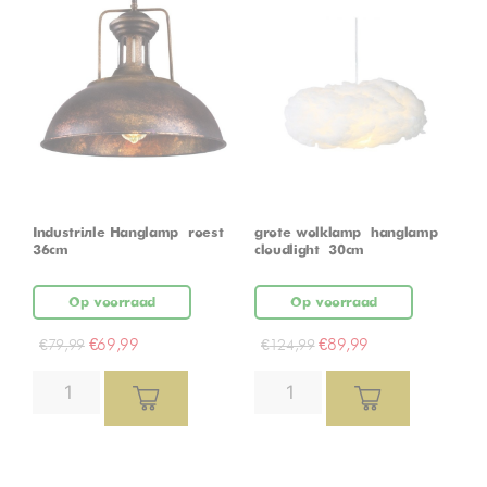
Industriële Hanglamp – roest –
grote wolklamp – hanglamp –
36cm
cloudlight – 30cm
Op voorraad
Op voorraad
€
69,99
€
89,99
€
79,99
€
124,99