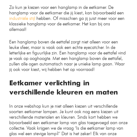
Moderne hanglamp smoked
Design plafondspot
glas
wandspot Bamled wit GU10
Op voorraad
Op voorraad
€
49,99
€
49,99
€
89,99