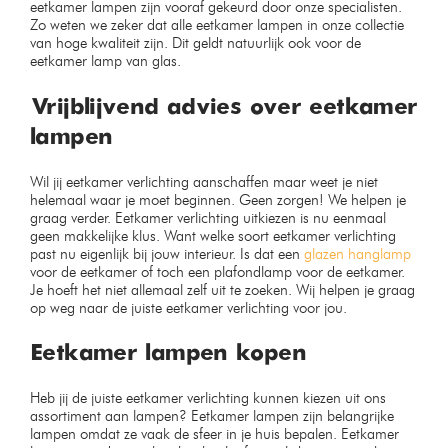
wolk lamp 30cm
hanglamp bamboe 30cm
Op voorraad
Op voorraad
€
59,99
€
69,99
€
84,99
€
79,99