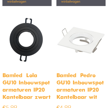
Unieke eetkamer lampen
Zoek jij mooie eetkamer lampen die ook nog eens passen bij
jouw interieur en helemaal in de smaak vallen? Neem dan een
kijk in het assortiment van Bamled. Bij Bamled zorgen we er
altijd voor dat we unieke eetkamer verlichting op voorraad
hebben. Je wil natuurlijk dat jouw eetkamer toch net even wat
meer uitblinkt dan de kamers van anderen. Hier hoort dan ook
een mooie lamp. In ons assortiment vind je veel verschillende
soorten eetkamer lampen. Elk in verschillende stijlen.
Zo kun je kiezen voor een hanglamp in de eetkamer. De
hanglamp voor de eetkamer die jij kiest, kan bijvoorbeeld een
industriële stijl
hebben. Of misschien ga jij juist meer voor een
klassieke hanglamp voor de eetkamer. Het kan bij ons
allemaal!
Een hanglamp boven de eettafel zorgt niet alleen voor een
leuke sfeer, maar is vaak ook een echte eyecatcher. In de
letterlijke en figuurlijke zin. Een hanglamp voor de eettafel vind
je vaak op ooghoogte. Met een hanglamp boven de eettafel,