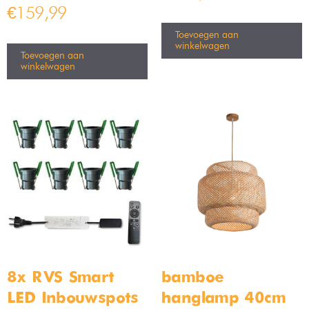
Bamled – Bela GU10
Bamled – Lola GU10
Inbouwspot armaturen IP20
Inbouwspot armaturen IP20
Kantelbaar zwart
Kantelbaar zwart
Op voorraad
Op voorraad
€
4,99
€
5,99