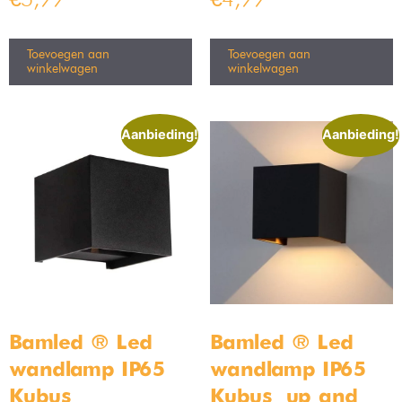
zullen alle ogen automatisch naar je unieke lamp gaan. Waar
jij ook voor kiest, wij hebben het op voorraad!
Eetkamer verlichting in
verschillende kleuren en maten
In onze webshop kun je niet alleen kiezen uit verschillende
soorten eetkamer lampen. Je kunt ook nog eens kiezen uit
verschillende materialen en kleuren. Sinds kort hebben we
bijvoorbeeld een eetkamer lamp van glas toegevoegd aan onze
collectie. Vaak krijgen we de vraag ‘Is die eetkamer lamp van
glas wel een stevige lamp?’ Dat is het zeker! Elk van onze
eetkamer lampen zijn vooraf gekeurd door onze specialisten.
Zo weten we zeker dat alle eetkamer lampen in onze collectie
van hoge kwaliteit zijn. Dit geldt natuurlijk ook voor de
eetkamer lamp van glas.
Vrijblijvend advies over eetkamer
lampen
Wil jij eetkamer verlichting aanschaffen maar weet je niet