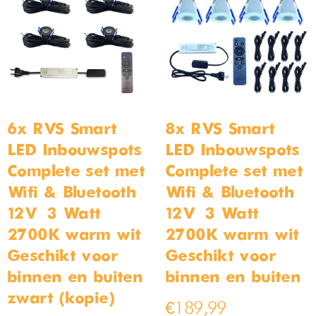
Vloerlamp met 2 lampen –
Bamled 1-Fase Railverlichting
178cm – Zwart
– 200cm – 5 spots –
Railsysteem – Zwart
Op voorraad
Op voorraad
€
159,99
€
189,99
€
159,99
€
209,99