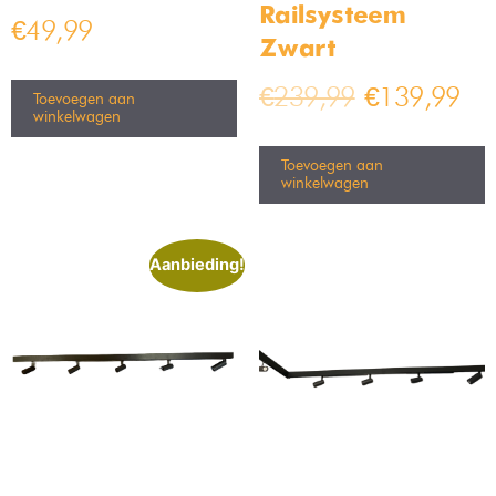
Railsysteem –
€
49,99
Zwart
€
239,99
€
139,99
Toevoegen aan
winkelwagen
Toevoegen aan
winkelwagen
Aanbieding!