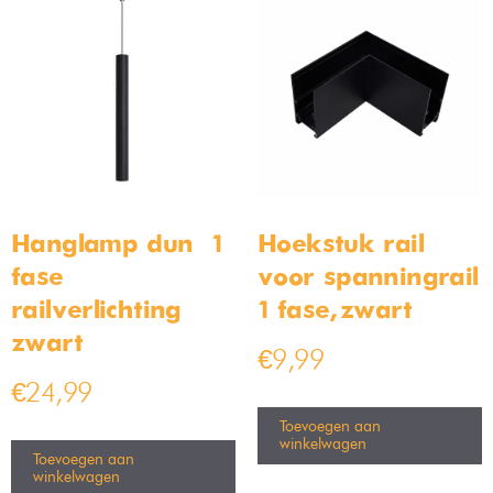
Hanglamp dun – 1
Hoekstuk rail
fase
voor spanningrail
railverlichting –
1 fase, zwart
zwart
€
9,99
€
24,99
Toevoegen aan
winkelwagen
Toevoegen aan
winkelwagen