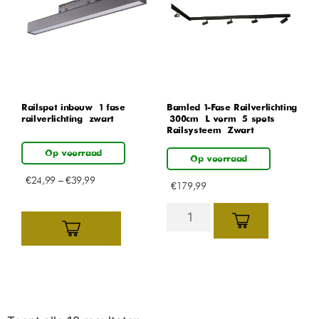
Railspot inbouw – 1 fase
Bamled 1-Fase Railverlichting
railverlichting – zwart
– 300cm – L vorm – 5 spots –
Railsysteem – Zwart
Op voorraad
Op voorraad
€
24,99
–
€
39,99
€
179,99