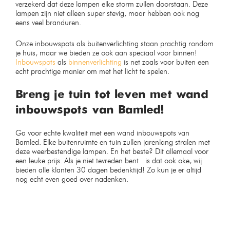
verzekerd dat deze lampen elke storm zullen doorstaan. Deze
lampen zijn niet alleen super stevig, maar hebben ook nog
eens veel branduren.
Onze inbouwspots als buitenverlichting staan prachtig rondom
je huis, maar we bieden ze ook aan speciaal voor binnen!
Inbouwspots
als
binnenverlichting
is net zoals voor buiten een
echt prachtige manier om met het licht te spelen.
Breng je tuin tot leven met wand
inbouwspots van Bamled!
Ga voor echte kwaliteit met een wand inbouwspots van
Bamled. Elke buitenruimte en tuin zullen jarenlang stralen met
deze weerbestendige lampen. En het beste? Dit allemaal voor
een leuke prijs. Als je niet tevreden bent is dat ook oke, wij
bieden alle klanten 30 dagen bedenktijd! Zo kun je er altijd
nog echt even goed over nadenken.