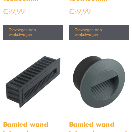
€
39,99
€
39,99
Toevoegen aan
Toevoegen aan
winkelwagen
winkelwagen
Bamled wand
Bamled wand