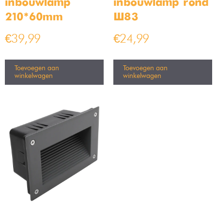
inbouwlamp
inbouwlamp rond
210*60mm
Ø83
€
39,99
€
24,99
Toevoegen aan
Toevoegen aan
winkelwagen
winkelwagen