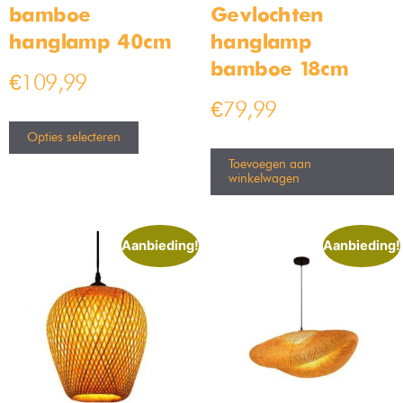
bamboe
Gevlochten
hanglamp 40cm
hanglamp
bamboe 18cm
€
109,99
€
79,99
Opties selecteren
Toevoegen aan
winkelwagen
Aanbieding!
Aanbieding!