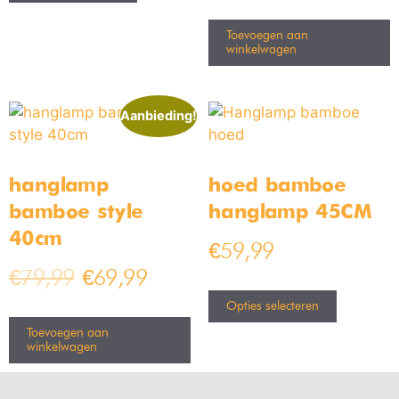
Toevoegen aan
winkelwagen
Aanbieding!
hanglamp
hoed bamboe
bamboe style
hanglamp 45CM
40cm
€
59,99
€
79,99
€
69,99
Opties selecteren
Toevoegen aan
winkelwagen