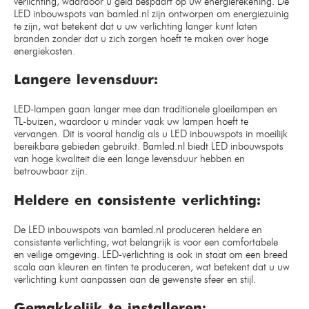
verlichting, waardoor u geld bespaart op uw energierekening. De
LED inbouwspots van bamled.nl zijn ontworpen om energiezuinig
te zijn, wat betekent dat u uw verlichting langer kunt laten
branden zonder dat u zich zorgen hoeft te maken over hoge
energiekosten.
Langere levensduur:
LED-lampen gaan langer mee dan traditionele gloeilampen en
TL-buizen, waardoor u minder vaak uw lampen hoeft te
vervangen. Dit is vooral handig als u LED inbouwspots in moeilijk
bereikbare gebieden gebruikt. Bamled.nl biedt LED inbouwspots
van hoge kwaliteit die een lange levensduur hebben en
betrouwbaar zijn.
Heldere en consistente verlichting:
De LED inbouwspots van bamled.nl produceren heldere en
consistente verlichting, wat belangrijk is voor een comfortabele
en veilige omgeving. LED-verlichting is ook in staat om een breed
scala aan kleuren en tinten te produceren, wat betekent dat u uw
verlichting kunt aanpassen aan de gewenste sfeer en stijl.
Gemakkelijk te installeren: