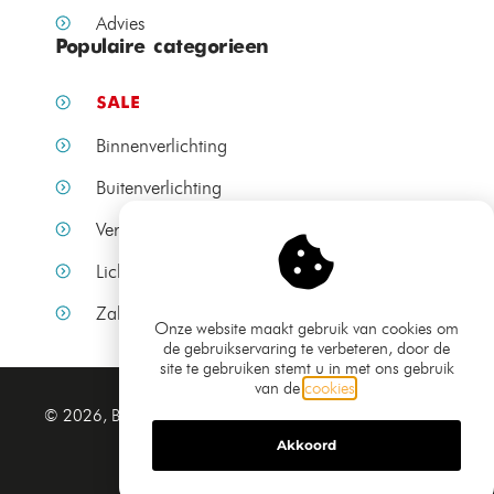
Advies
Populaire categorieen
SALE
Binnenverlichting
Buitenverlichting
Verlichting per ruimte
Lichtbronnen
Zakelijke verlichting
Onze website maakt gebruik van cookies om
de gebruikservaring te verbeteren, door de
site te gebruiken stemt u in met ons gebruik
van de
cookies
.
Algemene voorwaarden
© 2026, Bamled.nl
Privacy verklaring
Akkoord
Sitemap