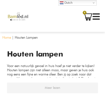
Dutch
0
Home
|
Houten Lampen
Houten lampen
Voor een natuurlijk gevoel in huis hoef je niet verder te kijken!
Houten lampen zijn niet alleen mooi, maar geven je huis ook
nog eens een fijne en warme sfeer. Ben jij op zoek naar dat
natuurlijke gevoel en een unieke uitstraling in huis? Dan ben je
bij Bamled aan het juiste adres! Bekijk onze online winkel en
ontdek al onze houten lampen.
Meer lezen