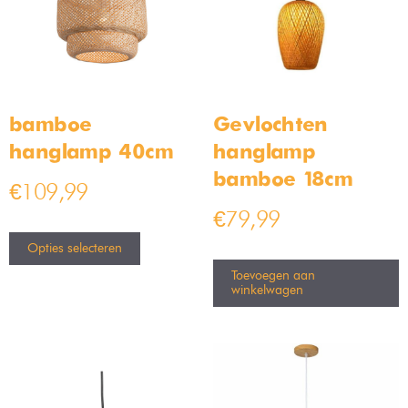
bamboe
Gevlochten
hanglamp 40cm
hanglamp
bamboe 18cm
€
109,99
€
79,99
Opties selecteren
Toevoegen aan
winkelwagen