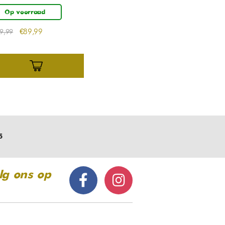
Op voorraad
€
89,99
9,99
5
lg ons op