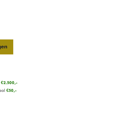
gen
n
€2.500,-
aal
€50,-