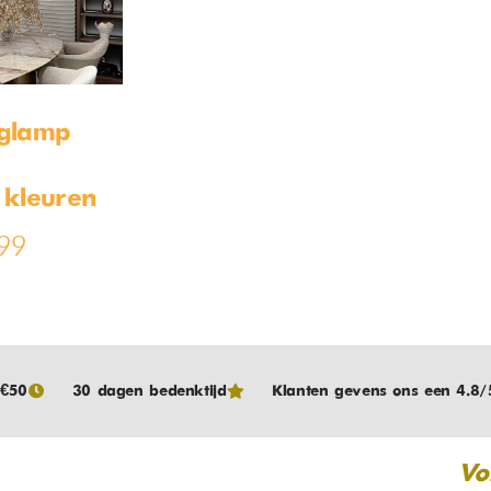
glamp –
 kleuren
99
 €50
30 dagen bedenktijd
Klanten gevens ons een 4.8/
Vo