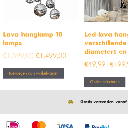
Lava hanglamp 10
Led lava han
lamps
verschillende
diameters en
€
1.599,00
€
1.499,00
€
49,99
€
199,
–
Toevoegen aan winkelwagen
Opties selecteren
Gratis verzenden vanaf