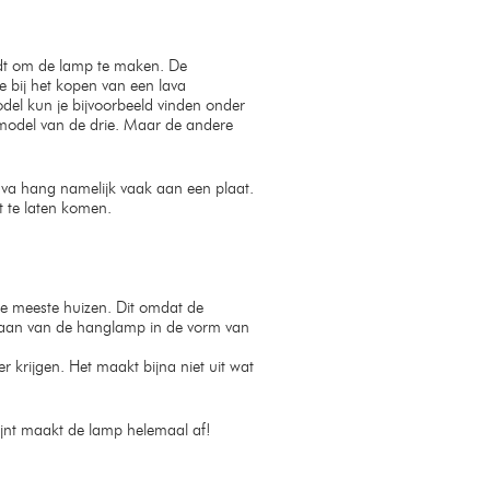
rdt om de lamp te maken. De
 bij het kopen van een lava
del kun je bijvoorbeeld vinden onder
model van de drie. Maar de andere
va hang namelijk vaak aan een plaat.
t te laten komen.
 de meeste huizen. Dit omdat de
estaan van de hanglamp in de vorm van
 krijgen. Het maakt bijna niet uit wat
jnt maakt de lamp helemaal af!