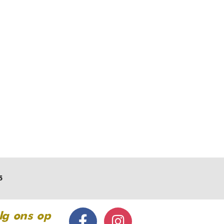
5
lg ons op