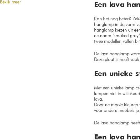
Bekijk meer
Een lava han
Kan het nog beter? Zeke
hanglamp in de vorm van
hanglamp kiezen uit een
de naam ‘smoked gray’.
twee modellen vallen bi
De lava hanglamp wordt
Deze plaat is heeft vaak
Een unieke 
Met een unieke lamp cre
lampen niet in willekeu
lava.
Door de mooie kleuren v
voor andere meubels je 
De lava hanglamp heeft
Een lava ha