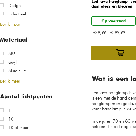
Led lava hanglamp – ver
Design
diameters en kleuren
Industrieel
Op voorraad
Bekijk meer
€
49,99
–
€
199,99
Materiaal
ABS
acryl
Aluminium
Wat is een l
Bekijk meer
Een lava hanglamp is z
Aantal lichtpunten
is een met de hand gem
hanglamp mondgeblazen 
komt hanglamp in de vo
1
10
In de jaren 70 en 80 we
hebben. En dat nog ste
10 of meer