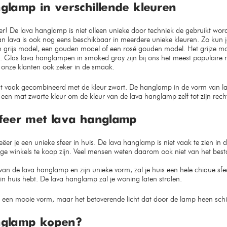
glamp in verschillende kleuren
r! De lava hanglamp is niet alleen unieke door techniek de gebruikt wo
 lava is ook nog eens beschikbaar in meerdere unieke kleuren. Zo kun je
 grijs model, een gouden model of een rosé gouden model. Het grijze mo
 Glas lava hanglampen in smoked gray zijn bij ons het meest populaire 
j onze klanten ook zeker in de smaak.
 vaak gecombineerd met de kleur zwart. De hanglamp in de vorm van la
 een mat zwarte kleur om de kleur van de lava hanglamp zelf tot zijn rech
sfeer met lava hanglamp
ëer je een unieke sfeer in huis. De lava hanglamp is niet vaak te zien in
rige winkels te koop zijn. Veel mensen weten daarom ook niet van het b
an de lava hanglamp en zijn unieke vorm, zal je huis een hele chique sfeer
in huis hebt. De lava hanglamp zal je woning laten stralen.
 een mooie vorm, maar het betoverende licht dat door de lamp heen schi
nglamp kopen?