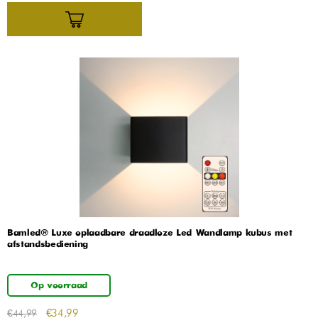
Bamled® Luxe oplaadbare draadloze Led Wandlamp kubus met
afstandsbediening
Op voorraad
€
34,99
€
44,99