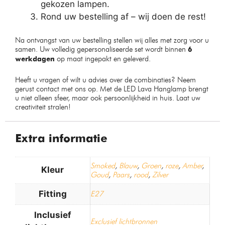
gekozen lampen.
Rond uw bestelling af – wij doen de rest!
Na ontvangst van uw bestelling stellen wij alles met zorg voor u
samen. Uw volledig gepersonaliseerde set wordt binnen
6
op maat ingepakt en geleverd.
werkdagen
Heeft u vragen of wilt u advies over de combinaties? Neem
gerust contact met ons op. Met de LED Lava Hanglamp brengt
u niet alleen sfeer, maar ook persoonlijkheid in huis. Laat uw
creativiteit stralen!
Extra informatie
Smoked
,
Blauw
,
Groen
,
roze
,
Amber
,
Kleur
Goud
,
Paars
,
rood
,
Zilver
Fitting
E27
Inclusief
Exclusief lichtbronnen