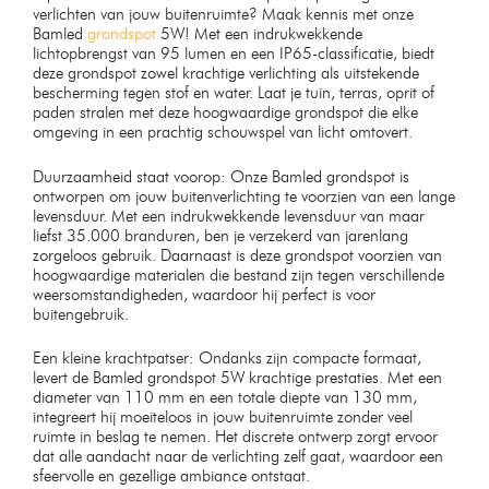
verlichten van jouw buitenruimte? Maak kennis met onze
Bamled
grondspot
5W! Met een indrukwekkende
lichtopbrengst van 95 lumen en een IP65-classificatie, biedt
deze grondspot zowel krachtige verlichting als uitstekende
bescherming tegen stof en water. Laat je tuin, terras, oprit of
paden stralen met deze hoogwaardige grondspot die elke
omgeving in een prachtig schouwspel van licht omtovert.
Duurzaamheid staat voorop: Onze Bamled grondspot is
ontworpen om jouw buitenverlichting te voorzien van een lange
levensduur. Met een indrukwekkende levensduur van maar
liefst 35.000 branduren, ben je verzekerd van jarenlang
zorgeloos gebruik. Daarnaast is deze grondspot voorzien van
hoogwaardige materialen die bestand zijn tegen verschillende
weersomstandigheden, waardoor hij perfect is voor
buitengebruik.
Een kleine krachtpatser: Ondanks zijn compacte formaat,
levert de Bamled grondspot 5W krachtige prestaties. Met een
diameter van 110 mm en een totale diepte van 130 mm,
integreert hij moeiteloos in jouw buitenruimte zonder veel
ruimte in beslag te nemen. Het discrete ontwerp zorgt ervoor
dat alle aandacht naar de verlichting zelf gaat, waardoor een
sfeervolle en gezellige ambiance ontstaat.