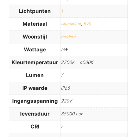
Lichtpunten
1
Materiaal
Aluminium
,
RVS
Woonstijl
modern
Wattage
5W
Kleurtemperatuur
2700K – 6000K
Lumen
/
IP waarde
IP65
Ingangsspanning
220V
levensduur
35000 uur
CRI
/