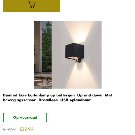
Bamled luxe buitenlamp op batterijen – Up and down – Met
bewegingssensor – Draadloos – USB oplaadbaar
Op voorraad
€
39,99
€
49,99