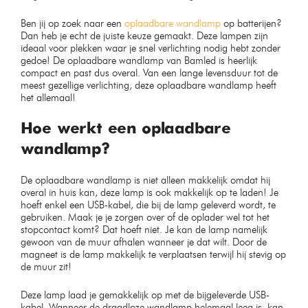
Ben jij op zoek naar een
oplaadbare wandlamp
op batterijen?
Dan heb je echt de juiste keuze gemaakt. Deze lampen zijn
ideaal voor plekken waar je snel verlichting nodig hebt zonder
gedoe! De oplaadbare wandlamp van Bamled is heerlijk
compact en past dus overal. Van een lange levensduur tot de
meest gezellige verlichting, deze oplaadbare wandlamp heeft
het allemaal!
Hoe werkt een oplaadbare
wandlamp?
De oplaadbare wandlamp is niet alleen makkelijk omdat hij
overal in huis kan, deze lamp is ook makkelijk op te laden! Je
hoeft enkel een USB-kabel, die bij de lamp geleverd wordt, te
gebruiken. Maak je je zorgen over of de oplader wel tot het
stopcontact komt? Dat hoeft niet. Je kan de lamp namelijk
gewoon van de muur afhalen wanneer je dat wilt. Door de
magneet is de lamp makkelijk te verplaatsen terwijl hij stevig op
de muur zit!
Deze lamp laad je gemakkelijk op met de bijgeleverde USB-
kabel. Wanneer de draadloze wandlamp helemaal leeg is, kan