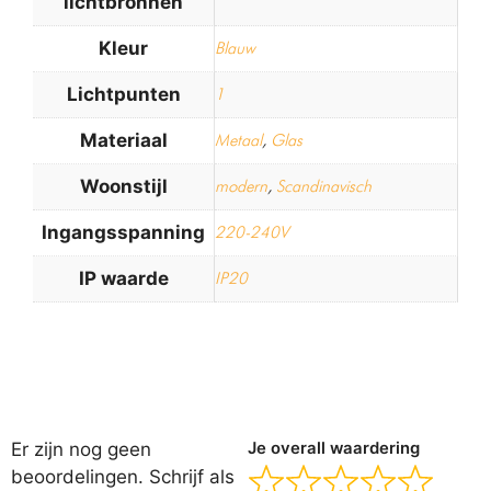
lichtbronnen
Kleur
Blauw
Lichtpunten
1
Materiaal
Metaal
,
Glas
Woonstijl
modern
,
Scandinavisch
Ingangsspanning
220-240V
IP waarde
IP20
Er zijn nog geen
Je overall waardering
beoordelingen. Schrijf als