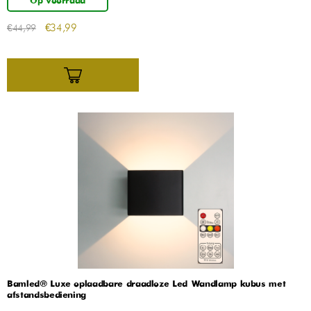
Op voorraad
€
34,99
€
44,99
Bamled® Luxe oplaadbare draadloze Led Wandlamp kubus met
afstandsbediening