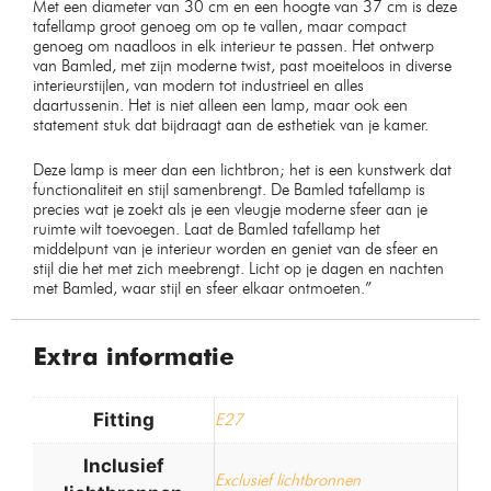
Met een diameter van 30 cm en een hoogte van 37 cm is deze
tafellamp groot genoeg om op te vallen, maar compact
genoeg om naadloos in elk interieur te passen. Het ontwerp
van Bamled, met zijn moderne twist, past moeiteloos in diverse
interieurstijlen, van modern tot industrieel en alles
daartussenin. Het is niet alleen een lamp, maar ook een
statement stuk dat bijdraagt aan de esthetiek van je kamer.
Deze lamp is meer dan een lichtbron; het is een kunstwerk dat
functionaliteit en stijl samenbrengt. De Bamled tafellamp is
precies wat je zoekt als je een vleugje moderne sfeer aan je
ruimte wilt toevoegen. Laat de Bamled tafellamp het
middelpunt van je interieur worden en geniet van de sfeer en
stijl die het met zich meebrengt. Licht op je dagen en nachten
met Bamled, waar stijl en sfeer elkaar ontmoeten.”
Extra informatie
Fitting
E27
Inclusief
Exclusief lichtbronnen