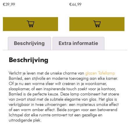
€
39,99
€
44,99
Beschrijving
Extra informatie
Beschrijving
Verlicht je leven met de unieke charme van
glazen Tafellamp
Bamled, een stijlvolle en moderne toevoeging aan elke kamer.
Of je nu een warme sfeer wilt creëren in je woonkamer,
slaapkamer, of een inspirerende touch zoekt voor je kantoor,
Bamled is de perfecte keuze. Deze lamp combineert het stoere
van zwart staal met de subtiele elegantie van glas. Het glas is
verkrijgbaar in twee uitvoeringen: een mysterieus smoke effect
of een warm amber effect. Beide zorgen voor een betoverend
lichtspel dat elke ruimte omtovert tot een gezellige en
uitnodigende plek.