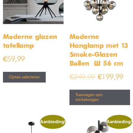
Moderne glazen
Moderne
tafellamp
Hanglamp met 13
Smoke-Glazen
€
59,99
Bollen – Ø 56 cm
€
249,99
€
199,99
Opties selecteren
Toevoegen aan
winkelwagen
Aanbieding!
Aanbieding!