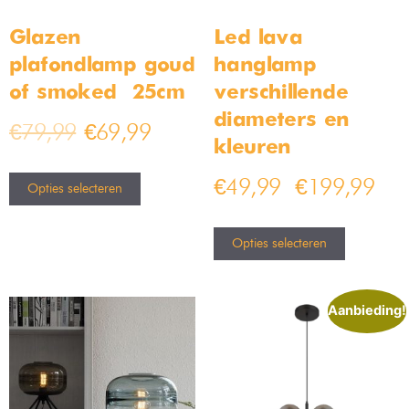
Glazen
Led lava
plafondlamp goud
hanglamp –
of smoked – 25cm
verschillende
diameters en
€
79,99
€
69,99
kleuren
€
49,99
€
199,99
–
Opties selecteren
Opties selecteren
Aanbieding!