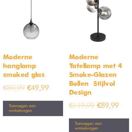
Moderne
Moderne
hanglamp
Tafellamp met 4
smoked glas
Smoke-Glazen
Bollen – Stijlvol
€
89,99
€
49,99
Design
€
119,99
€
89,99
Toevoegen aan
winkelwagen
Toevoegen aan
winkelwagen