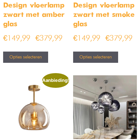
Design vloerlamp
Design vloerlamp
zwart met amber
zwart met smoke
glas
glas
€
149,99
€
379,99
€
149,99
€
379,99
–
–
Opties selecteren
Opties selecteren
Aanbieding!