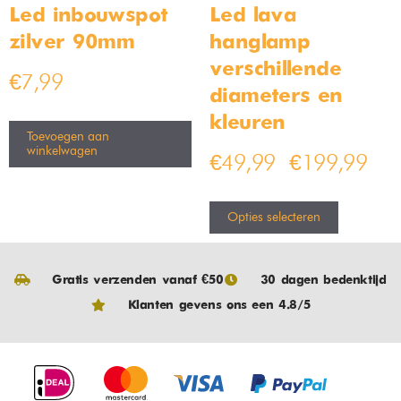
Led inbouwspot
Led lava
zilver 90mm
hanglamp –
verschillende
€
7,99
diameters en
kleuren
Toevoegen aan
winkelwagen
€
49,99
€
199,99
–
Opties selecteren
Gratis verzenden vanaf €50
30 dagen bedenktijd
Klanten gevens ons een 4.8/5