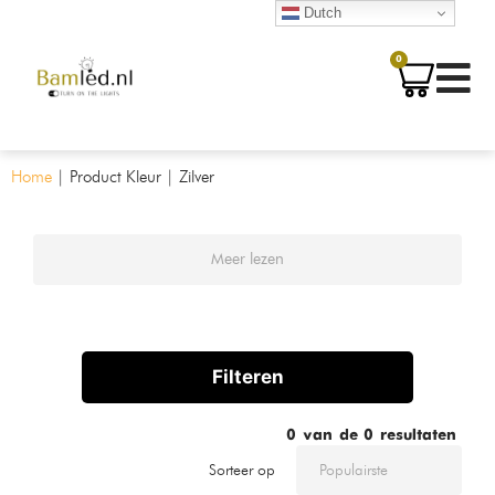
Dutch
0
Home
|
Product Kleur
|
Zilver
Meer lezen
Filteren
0
van de
0
resultaten
Sorteer op