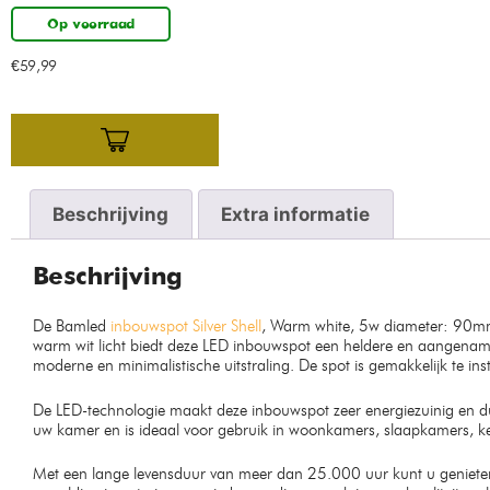
Op voorraad
€
59,99
Beschrijving
Extra informatie
Beschrijving
De Bamled
inbouwspot Silver Shell
, Warm white, 5w diameter: 90mm i
warm wit licht biedt deze LED inbouwspot een heldere en aangename 
moderne en minimalistische uitstraling. De spot is gemakkelijk te in
De LED-technologie maakt deze inbouwspot zeer energiezuinig en duu
uw kamer en is ideaal voor gebruik in woonkamers, slaapkamers, k
Met een lange levensduur van meer dan 25.000 uur kunt u genieten