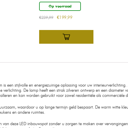
Op voorraad
€
199,99
€
239,99
s een stijlvolle en energiezuinige oplossing voor uw interieurverlichti
verlichting. De lamp heeft een strak zilveren ontwerp en een diameter 
stalleren en kan worden gebruikt voor zowel residentiële als commerciële 
rzaam, waardoor u op lange termijn geld bespaart. De warm witte kleur 
eukens en andere ruimtes.
 van deze LED inbouwspot zonder u zorgen te maken over vervangingen o