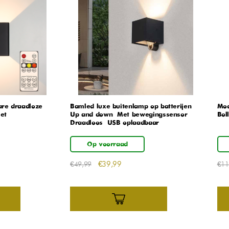
re draadloze
Bamled luxe buitenlamp op batterijen –
Mod
et
Up and down – Met bewegingssensor –
Boll
Draadloos – USB oplaadbaar
Op voorraad
€
39,99
€
49,99
€
11