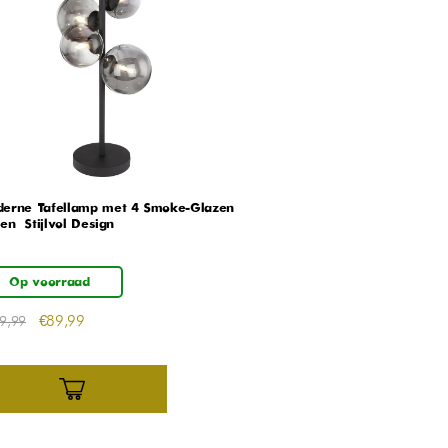
erne Tafellamp met 4 Smoke-Glazen
en – Stijlvol Design
Op voorraad
€
89,99
9,99