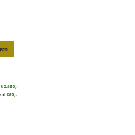
gen
n
€2.500,-
aal
€50,-