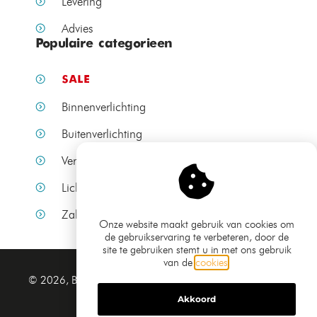
Levering
Advies
Populaire categorieen
SALE
Binnenverlichting
Buitenverlichting
Verlichting per ruimte
Lichtbronnen
Zakelijke verlichting
Onze website maakt gebruik van cookies om
de gebruikservaring te verbeteren, door de
site te gebruiken stemt u in met ons gebruik
van de
cookies
.
Algemene voorwaarden
© 2026, Bamled.nl
Privacy verklaring
Akkoord
Sitemap