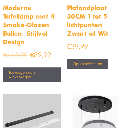
Moderne
Plafondplaat
Tafellamp met 4
30CM 1 tot 5
Smoke-Glazen
lichtpunten –
Bollen – Stijlvol
Zwart of Wit
Design
€
39,99
€
119,99
€
89,99
Opties selecteren
Toevoegen aan
winkelwagen