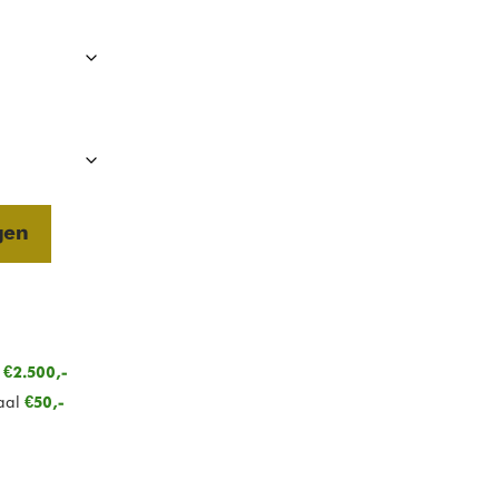
gen
n
€2.500,-
aal
€50,-