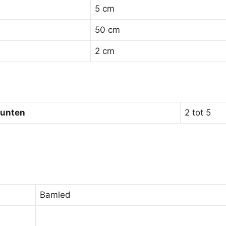
5 cm
50 cm
2 cm
punten
2 tot 5
Bamled