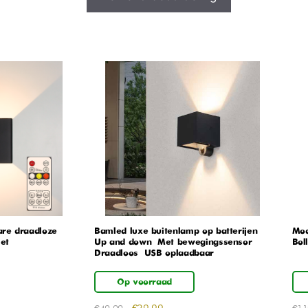
re draadloze
Bamled luxe buitenlamp op batterijen –
Mod
et
Up and down – Met bewegingssensor –
Boll
Draadloos – USB oplaadbaar
Op voorraad