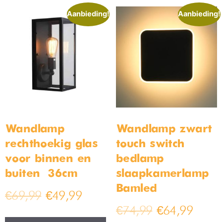
Aanbieding!
Aanbieding!
Wandlamp
Wandlamp zwart
rechthoekig glas
touch switch –
voor binnen en
bedlamp –
buiten – 36cm
slaapkamerlamp –
Bamled
€
69,99
€
49,99
€
74,99
€
64,99