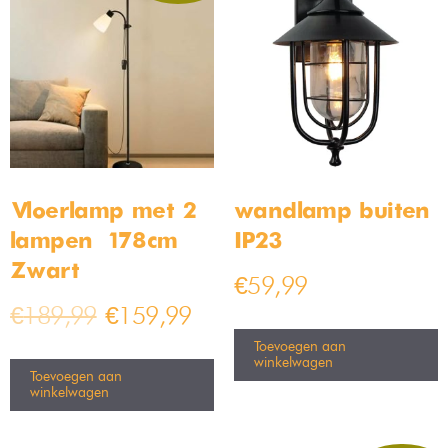
Vloerlamp met 2
wandlamp buiten
lampen – 178cm –
IP23
Zwart
€
59,99
€
189,99
€
159,99
Toevoegen aan
winkelwagen
Toevoegen aan
winkelwagen