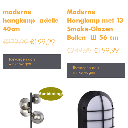
moderne
Moderne
hanglamp – adelle –
Hanglamp met 13
40cm
Smoke-Glazen
Bollen – Ø 56 cm
€
279,99
€
199,99
€
249,99
€
199,99
Toevoegen aan
winkelwagen
Toevoegen aan
winkelwagen
Aanbieding!