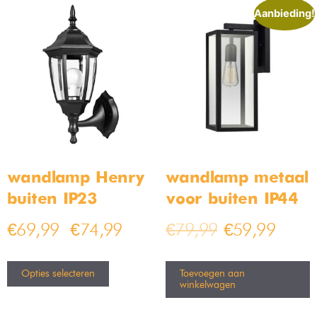
Aanbieding!
wandlamp Henry
wandlamp metaal
buiten IP23
voor buiten IP44
€
69,99
€
74,99
€
79,99
€
59,99
–
Opties selecteren
Toevoegen aan
winkelwagen