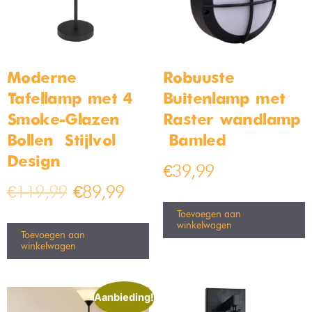
Moderne
Robuuste
Tafellamp met 4
Buitenlamp met
Smoke-Glazen
Raster wandlamp
Bollen – Stijlvol
– Bamled
Design
€
39,99
€
119,99
€
89,99
Toevoegen aan
winkelwagen
Toevoegen aan
winkelwagen
Aanbieding!