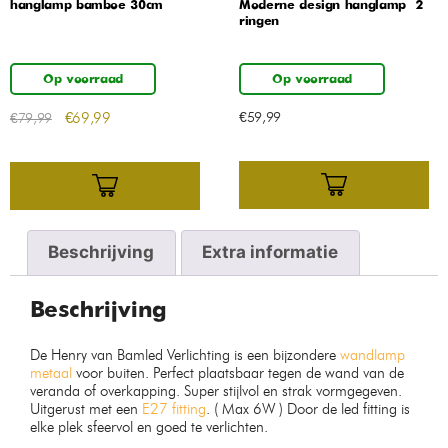
hanglamp bamboe 30cm
Moderne design hanglamp – 2
ringen
Op voorraad
Op voorraad
€
69,99
€
59,99
€
79,99
Beschrijving
Extra informatie
Beschrijving
De Henry van Bamled Verlichting is een bijzondere
wandlamp
metaal
voor buiten. Perfect plaatsbaar tegen de wand van de
veranda of overkapping. Super stijlvol en strak vormgegeven.
Uitgerust met een
E27 fitting
. ( Max 6W ) Door de led fitting is
elke plek sfeervol en goed te verlichten.