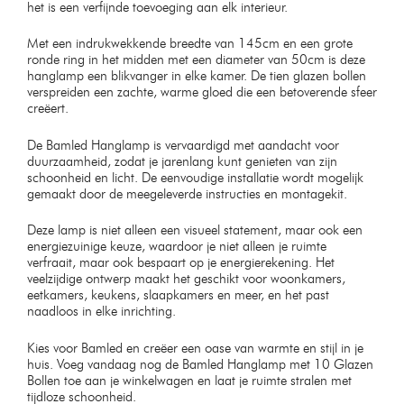
het is een verfijnde toevoeging aan elk interieur.
Met een indrukwekkende breedte van 145cm en een grote
ronde ring in het midden met een diameter van 50cm is deze
hanglamp een blikvanger in elke kamer. De tien glazen bollen
verspreiden een zachte, warme gloed die een betoverende sfeer
creëert.
De Bamled Hanglamp is vervaardigd met aandacht voor
duurzaamheid, zodat je jarenlang kunt genieten van zijn
schoonheid en licht. De eenvoudige installatie wordt mogelijk
gemaakt door de meegeleverde instructies en montagekit.
Deze lamp is niet alleen een visueel statement, maar ook een
energiezuinige keuze, waardoor je niet alleen je ruimte
verfraait, maar ook bespaart op je energierekening. Het
veelzijdige ontwerp maakt het geschikt voor woonkamers,
eetkamers, keukens, slaapkamers en meer, en het past
naadloos in elke inrichting.
Kies voor Bamled en creëer een oase van warmte en stijl in je
huis. Voeg vandaag nog de Bamled Hanglamp met 10 Glazen
Bollen toe aan je winkelwagen en laat je ruimte stralen met
tijdloze schoonheid.