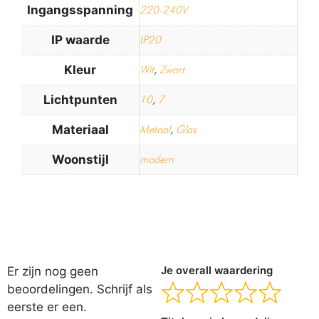
Ingangsspanning
220-240V
IP waarde
IP20
Kleur
Wit
,
Zwart
Lichtpunten
10
,
7
Materiaal
Metaal
,
Glas
Woonstijl
modern
Er zijn nog geen
Je overall waardering
beoordelingen. Schrijf als
eerste er een.