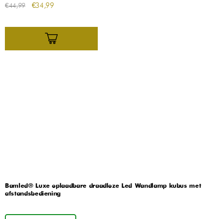
€
34,99
€
44,99
Bamled® Luxe oplaadbare draadloze Led Wandlamp kubus met
afstandsbediening