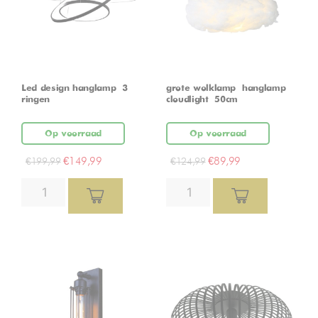
Led design hanglamp – 3
grote wolklamp – hanglamp –
ringen
cloudlight – 50cm
Op voorraad
Op voorraad
€
149,99
€
89,99
€
199,99
€
124,99