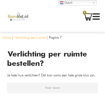
Dutch
0
Home
|
Verlichting per ruimte
|
Pagina 7
Verlichting per ruimte
bestellen?
Je hele huis verlichten? Dat kan soms een hele grote klus zijn,
maar dat hoeft helemaal niet! Bij Bamled kun je voor je hele
huis verlichting per ruimte uitkiezen. Dit in een aantal snelle
kliks!
Meer lezen