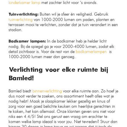
Moderne glazen tafellamp
Bamled® Luxe oplaadbare
draadloze Led Wandlamp
kubus met
afstandsbediening
Op voorraad
Op voorraad
€
59,99
€
34,99
€
44,99