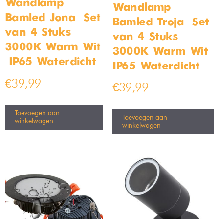
Bamled – Bela GU10
Industriële Hanglamp moos
Inbouwspot armaturen IP20
50cm
Kantelbaar zwart
Op voorraad
Op voorraad
€
199,99
€
219,99
€
4,99