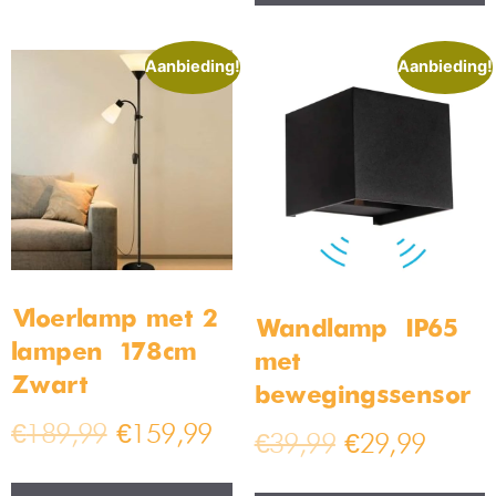
detail zichtbaar is. Voor de rest van de
badkamerlampen
is
1000-2000 lumen meer dan genoeg.
Verlichting voor elke ruimte bij
Bamled!
Bamled biedt
binnenverlichting
voor elke ruimte aan. Zo hoef je
dus nooit verder te zoeken, ons assortiment heeft alles wat je
nodig hebt! Maak je slaapkamer lekker gezellig en knus of
zorg voor een goed belichte keuken om heerlijke gerechten in
te koken, het kan allemaal. Onze klanten geven ons niet voor
niks een 4.4/5! Stel ons gerust een vraag om erachter te
komen welke lamp ideaal is voor jou. Niet tevreden? Stuur dan
binnen 30 dagen je lamp terug en wij zorgen dat jij toch de
lamp van je dromen kan vinden.
Resultaat 97–112 van de 122 resultaten wordt
getoond