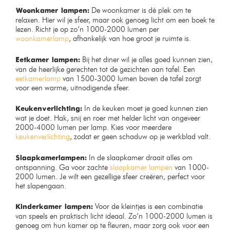
Design vloerlamp zwart met
Moderne glazen tafellamp –
smoke glas
Amber – Bamled
Op voorraad
Op voorraad
€
149,99
–
€
379,99
€
49,99
€
79,99