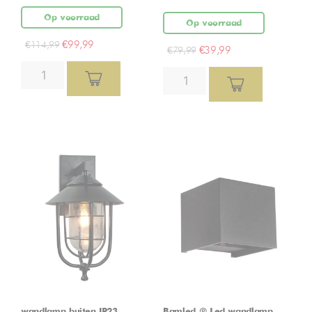
Op voorraad
Op voorraad
€
99,99
€
114,99
€
39,99
€
79,99
wandlamp buiten IP23
Bamled ® Led wandlamp