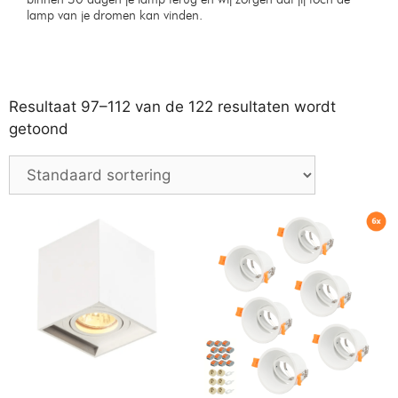
Moderne plafondlamp ronde
Industriele retro hanglamp
ringen 52cm
Op voorraad
Op voorraad
€
139,99
€
39,99