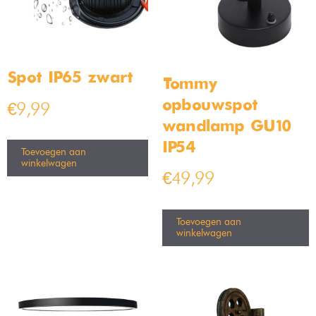
Ideale lumen voor elke ruimte
Het aantal lumen van een lichtbron geeft aan hoeveel
licht deze verlichting uitstraalt. Wanneer je dus wil weten hoe
fel een lamp is, moet je kijken naar hoe hoog het lumen is van
de verlichting! Het aantal lumen is gedeeltelijk persoonlijke
smaak, maar er zijn gelukkig wat richtlijnen om de keuze
makkelijk te maken!
De woonkamer is dé plek om te
Woonkamer lampen:
relaxen. Hier wil je sfeer, maar ook genoeg licht om een boek te
lezen. Richt je op zo’n 1000-2000 lumen per
woonkamerlamp
, afhankelijk van hoe groot je ruimte is.
Bij het diner wil je alles goed kunnen zien,
Eetkamer lampen:
van de heerlijke gerechten tot de gezichten aan tafel. Een
eetkamerlamp
van 1500-3000 lumen boven de tafel zorgt