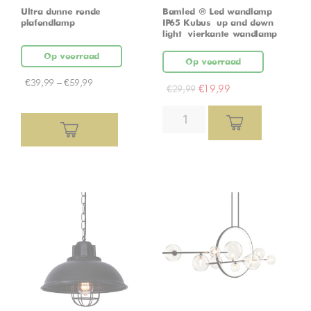
Ultra dunne ronde
Bamled ® Led wandlamp
plafondlamp
IP65 Kubus – up and down
light – vierkante wandlamp
Op voorraad
Op voorraad
€
39,99
–
€
59,99
€
19,99
€
29,99