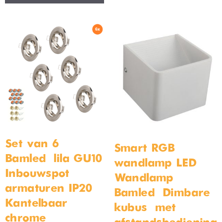
hanglamp bamboe 30cm
Solar LED Wandlamp Bamled
Jona – Set van 4 Stuks –
3000K Warm Wit – IP65
Waterdicht
Op voorraad
Op voorraad
€
69,99
€
79,99
€
39,99