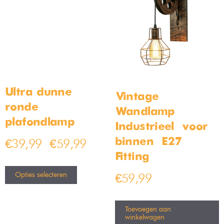
voor een warme, uitnodigende sfeer.
In de keuken moet je goed kunnen zien
Keukenverlichting:
wat je doet. Hak, snij en roer met helder licht van ongeveer
2000-4000 lumen per lamp. Kies voor meerdere
keukenverlichting
, zodat er geen schaduw op je werkblad valt.
In de slaapkamer draait alles om
Slaapkamerlampen:
ontspanning. Ga voor zachte
slaapkamer lampen
van 1000-
2000 lumen. Je wilt een gezellige sfeer creëren, perfect voor
het slapengaan.
Voor de kleintjes is een combinatie
Kinderkamer lampen:
van speels en praktisch licht ideaal. Zo’n 1000-2000 lumen is
genoeg om hun kamer op te fleuren, maar zorg ook voor een
kinderkamer lamp
met zachter licht voor ’s avonds.
Buiten wil je sfeer én veiligheid. Gebruik
Tuinverlichting:
tuinverlichting
van 1000-2000 lumen om paden, planten en
terrassen mooi te verlichten, zonder dat je tuin verandert in een
stadion.
In de badkamer heb je helder licht
Badkamer lampen:
nodig. Bij de spiegel ga je voor 2000-4000 lumen, zodat elk