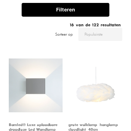
Filteren
16
van de
122
resultaten
Sorteer op
Bamled® Luxe oplaadbare
grote wolklamp – hanglamp –
draadloze Led Wandlamp
cloudlight – 40cm