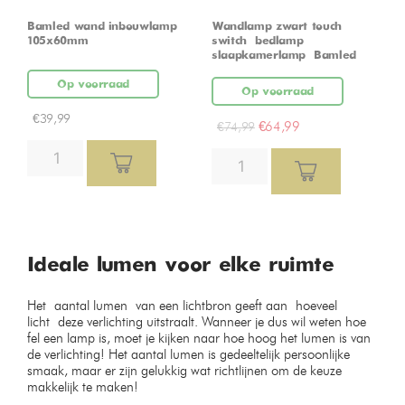
Bamled wand inbouwlamp
Wandlamp zwart touch
105x60mm
switch – bedlamp –
slaapkamerlamp – Bamled
Op voorraad
Op voorraad
€
39,99
€
64,99
€
74,99