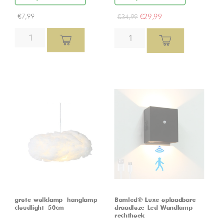
€
7,99
€
29,99
€
34,99
grote wolklamp – hanglamp –
Bamled® Luxe oplaadbare
cloudlight – 50cm
draadloze Led Wandlamp
rechthoek