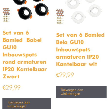
wolk lamp 30cm
Moderne plafondlamp cirkel
24cm
Op voorraad
Uitverkocht
€
59,99
€
59,99
€
84,99