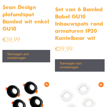
Design plafondspot
Moderne hanglamp smoked
wandspot Bamled wit GU10
glas
Op voorraad
Op voorraad
€
49,99
€
49,99
€
89,99