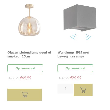
Glazen plafondlamp goud of
Wandlamp – IP65 met
smoked – 25cm
bewegingssensor
Op voorraad
Op voorraad
€
69,99
€
29,99
€
79,99
€
39,99