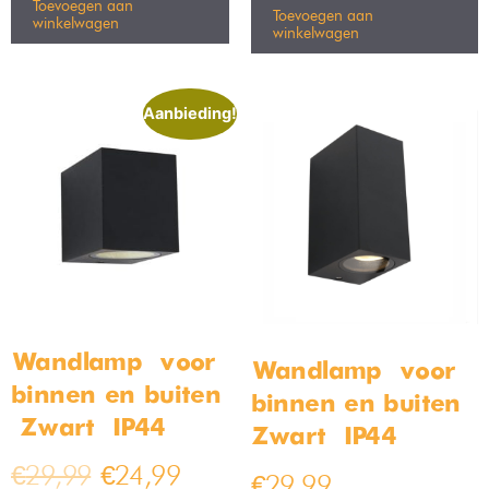
Sean Design
Set van 6 Bamled –
plafondspot
Babel GU10
Bamled wit enkel
Inbouwspots rond
GU10
armaturen IP20
Kantelbaar wit
€
39,99