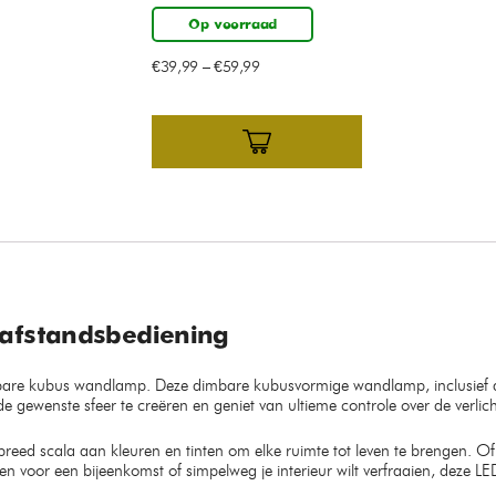
Op voorraad
€
39,99
–
€
59,99
afstandsbediening
mbare kubus wandlamp. Deze dimbare kubusvormige wandlamp, inclusief af
ewenste sfeer te creëren en geniet van ultieme controle over de verlich
reed scala aan kleuren en tinten om elke ruimte tot leven te brengen. O
reëren voor een bijeenkomst of simpelweg je interieur wilt verfraaien, dez