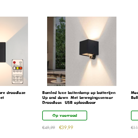
re draadloze
Bamled luxe buitenlamp op batterijen –
Mod
et
Up and down – Met bewegingssensor –
Boll
Draadloos – USB oplaadbaar
Op voorraad
€
39,99
€
49,99
€
11