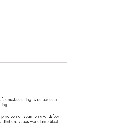
standsbediening, is de perfecte
ting.
f je nu een ontspannen avondsfeer
e LED dimbare kubus wandlamp biedt