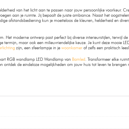
lderheid van het licht aan te passen naar jouw persoonlijke voorkeur. 
 voegen aan je ruimte. Jij bepaalt de juiste ambiance. Naast het oogstrel
fstandsbediening kun je moeiteloos de kleuren, helderheid en diverse 
 Het moderne ontwerp past perfect bij diverse interieurstijlen, terwijl de
ange termijn, maar ook een milieuvriendelijke keuze. Je kunt deze mooie
rlichting
zijn, een sfeerlampje in je
woonkamer
of zelfs een praktisch lees
de Smart RGB wandlamp LED Wandlamp van
Bamled
. Transformeer elke ruimt
ontdek de eindeloze mogelijkheden om jouw huis tot leven te brengen