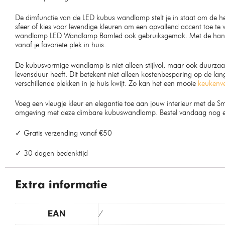
De dimfunctie van de LED kubus wandlamp stelt je in staat om de he
sfeer of kies voor levendige kleuren om een opvallend accent toe te
wandlamp LED Wandlamp Bamled ook gebruiksgemak. Met de handige a
vanaf je favoriete plek in huis.
De kubusvormige wandlamp is niet alleen stijlvol, maar ook duurzaam.
levensduur heeft. Dit betekent niet alleen kostenbesparing op de l
verschillende plekken in je huis kwijt. Zo kan het een mooie
keukenve
Voeg een vleugje kleur en elegantie toe aan jouw interieur met 
omgeving met deze dimbare kubuswandlamp. Bestel vandaag nog en 
✓ Gratis verzending vanaf €50
✓ 30 dagen bedenktijd
Extra informatie
EAN
/