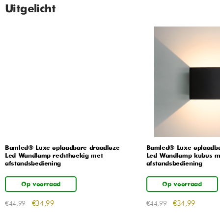
Uitgelicht
Bamled® Luxe oplaadbare draadloze
Bamled® Luxe oplaadba
Led Wandlamp rechthoekig met
Led Wandlamp kubus m
afstandsbediening
afstandsbediening
Op voorraad
Op voorraad
€
34,99
€
34,99
€
44,99
€
44,99