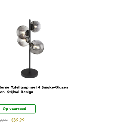
erne Tafellamp met 4 Smoke-Glazen
en – Stijlvol Design
Op voorraad
€
89,99
9,99