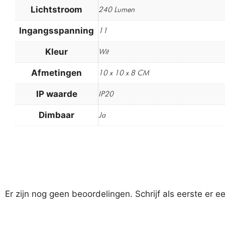
Lichtstroom
240 Lumen
Ingangsspanning
11
Kleur
Wit
Afmetingen
10 x 10 x 8 CM
IP waarde
IP20
Dimbaar
Ja
Er zijn nog geen beoordelingen. Schrijf als eerste er e