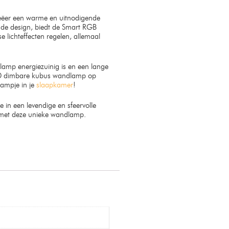
Creëer een warme en uitnodigende
ende design, biedt de Smart RGB
lichteffecten regelen, allemaal
 lamp energiezuinig is en een lange
 LED dimbare kubus wandlamp op
lampje in je
slaapkamer
!
e in een levendige en sfeervolle
 met deze unieke wandlamp.