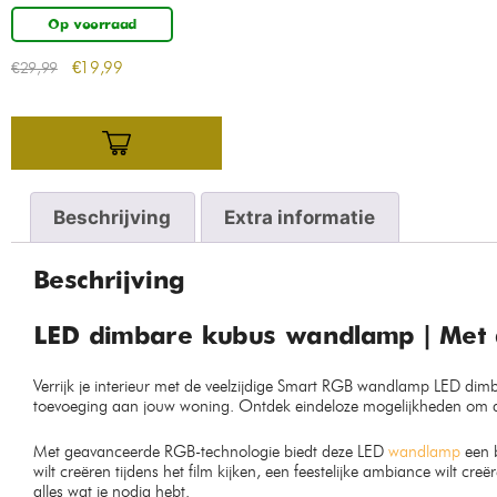
Op voorraad
€
19,99
€
29,99
Beschrijving
Extra informatie
Beschrijving
LED dimbare kubus wandlamp | Met 
Verrijk je interieur met de veelzijdige Smart RGB wandlamp LED di
toevoeging aan jouw woning. Ontdek eindeloze mogelijkheden om de g
Met geavanceerde RGB-technologie biedt deze LED
wandlamp
een b
wilt creëren tijdens het film kijken, een feestelijke ambiance wilt c
alles wat je nodig hebt.