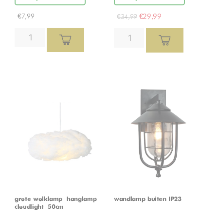
€
7,99
€
29,99
€
34,99
grote wolklamp – hanglamp –
wandlamp buiten IP23
cloudlight – 50cm