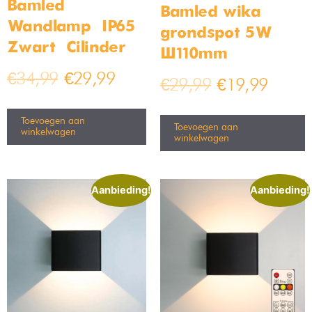
In de keuken moet je goed kunnen zien
Keukenverlichting:
wat je doet. Hak, snij en roer met helder licht van ongeveer
2000-4000 lumen per lamp. Kies voor meerdere
keukenverlichting
, zodat er geen schaduw op je werkblad valt.
In de slaapkamer draait alles om
Slaapkamerlampen:
ontspanning. Ga voor zachte
slaapkamer lampen
van 1000-
2000 lumen. Je wilt een gezellige sfeer creëren, perfect voor
het slapengaan.
Voor de kleintjes is een combinatie
Kinderkamer lampen:
van speels en praktisch licht ideaal. Zo’n 1000-2000 lumen is
genoeg om hun kamer op te fleuren, maar zorg ook voor een
kinderkamer lamp
met zachter licht voor ’s avonds.
Buiten wil je sfeer én veiligheid. Gebruik
Tuinverlichting:
tuinverlichting
van 1000-2000 lumen om paden, planten en
terrassen mooi te verlichten, zonder dat je tuin verandert in een
stadion.
In de badkamer heb je helder licht
Badkamer lampen:
nodig. Bij de spiegel ga je voor 2000-4000 lumen, zodat elk