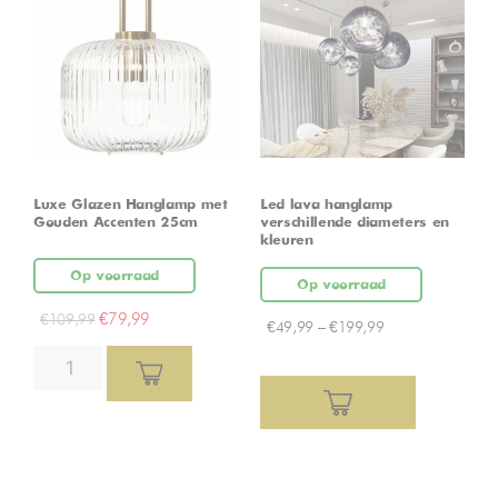
Luxe Glazen Hanglamp met
Led lava hanglamp –
Gouden Accenten 25cm
verschillende diameters en
kleuren
Op voorraad
Op voorraad
€
79,99
€
109,99
€
49,99
–
€
199,99