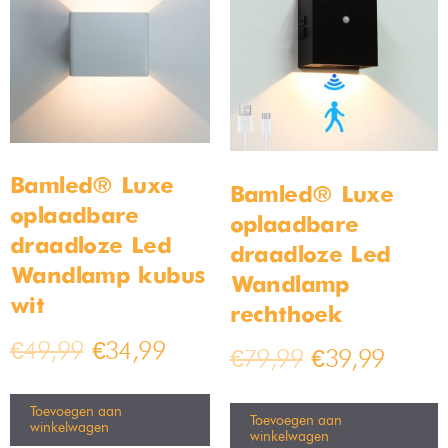
Aanbieding!
Aanbieding!
Bamled 1-Fase
Bamled 1-Fase
Railverlichting –
Railverlichting –
100cm – 3
200cm – 5 spots –
hanglampen –
Railsysteem –
Railsysteem –
Zwart