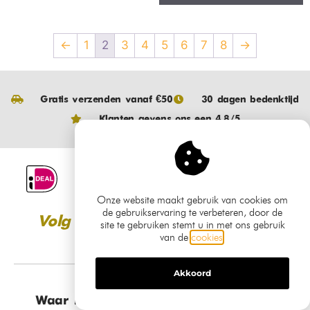
Zwart
€
209,99
€
159,99
€
239,99
€
139,99
Toevoegen aan
winkelwagen
Toevoegen aan
winkelwagen
Aanbieding!
Aanbieding!
Onze website maakt gebruik van cookies om
de gebruikservaring te verbeteren, door de
site te gebruiken stemt u in met ons gebruik
van de
cookies
.
Akkoord
Bamled Cube
Bamled grondspot