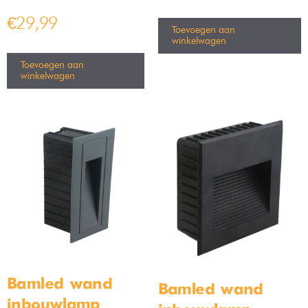
Bamled – Bela GU10
Industriële Hanglamp moos
Inbouwspot armaturen IP20
50cm
Kantelbaar zwart
Op voorraad
Op voorraad
€
199,99
€
219,99
€
4,99