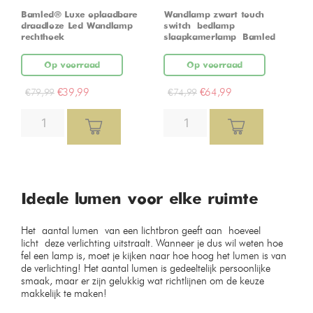
Bamled® Luxe oplaadbare
Wandlamp zwart touch
draadloze Led Wandlamp
switch – bedlamp –
rechthoek
slaapkamerlamp – Bamled
Op voorraad
Op voorraad
€
39,99
€
64,99
€
79,99
€
74,99