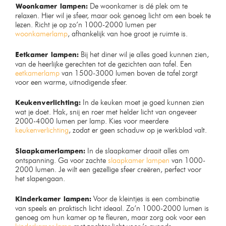
Design vloerlamp zwart met
Moderne glazen tafellamp –
smoke glas
Amber – Bamled
Op voorraad
Op voorraad
€
149,99
–
€
379,99
€
49,99
€
79,99