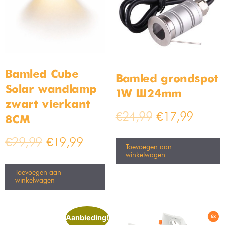
Moderne plafondlamp cirkel
hanglamp bamboe 30cm
24cm
Uitverkocht
Op voorraad
€
59,99
€
69,99
€
79,99