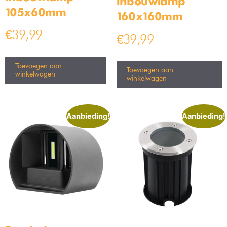
Ideale lumen voor elke ruimte
Het aantal lumen van een lichtbron geeft aan hoeveel
licht deze verlichting uitstraalt. Wanneer je dus wil weten hoe
fel een lamp is, moet je kijken naar hoe hoog het lumen is van
de verlichting! Het aantal lumen is gedeeltelijk persoonlijke
smaak, maar er zijn gelukkig wat richtlijnen om de keuze
makkelijk te maken!
De woonkamer is dé plek om te
Woonkamer lampen:
relaxen. Hier wil je sfeer, maar ook genoeg licht om een boek te
lezen. Richt je op zo’n 1000-2000 lumen per
woonkamerlamp
, afhankelijk van hoe groot je ruimte is.
Bij het diner wil je alles goed kunnen zien,
Eetkamer lampen:
van de heerlijke gerechten tot de gezichten aan tafel. Een
eetkamerlamp
van 1500-3000 lumen boven de tafel zorgt
voor een warme, uitnodigende sfeer.