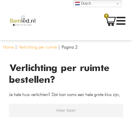
Dutch
0
Home
|
Verlichting per ruimte
|
Pagina 2
Verlichting per ruimte
bestellen?
Je hele huis verlichten? Dat kan soms een hele grote klus zijn,
maar dat hoeft helemaal niet! Bij Bamled kun je voor je hele
huis verlichting per ruimte uitkiezen. Dit in een aantal snelle
kliks!
Meer lezen