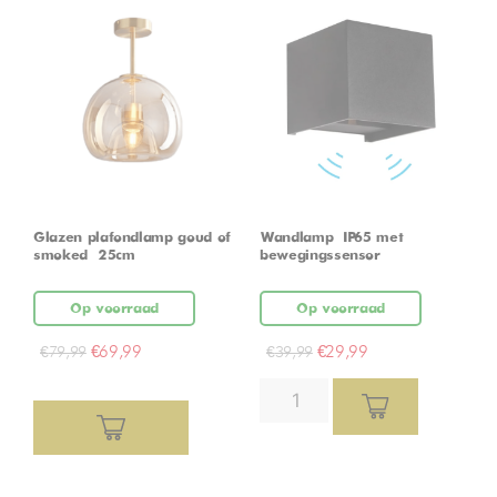
Glazen plafondlamp goud of
Wandlamp – IP65 met
smoked – 25cm
bewegingssensor
Op voorraad
Op voorraad
€
69,99
€
29,99
€
79,99
€
39,99