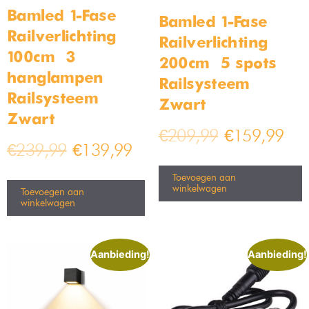
Moderne hanglamp smoked
wolk lamp 30cm
glas
Op voorraad
Op voorraad
€
49,99
€
59,99
€
89,99
€
84,99