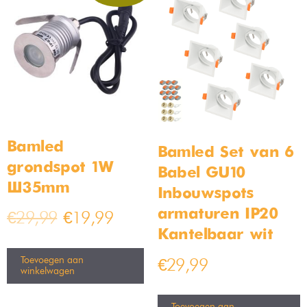
Solar LED Wandlamp Bamled
Design plafondspot
Jona – Set van 4 Stuks –
wandspot Bamled wit GU10
3000K Warm Wit – IP65
Waterdicht
Op voorraad
Op voorraad
€
49,99
€
39,99