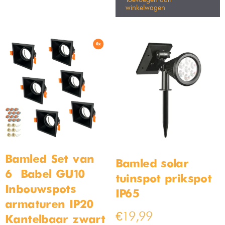
2x Bamled solar tuinspot
Vloerlamp met 2 lampen –
prikspot IP66
178cm – Zwart
Op voorraad
Op voorraad
€
39,99
€
159,99
€
189,99