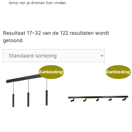
Moderne plafondlamp ronde
Industriele retro hanglamp
ringen 52cm
Op voorraad
Op voorraad
€
139,99
€
39,99