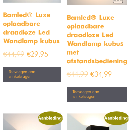
detail zichtbaar is. Voor de rest van de
badkamerlampen
is
1000-2000 lumen meer dan genoeg.
Verlichting voor elke ruimte bij
Bamled!
Bamled biedt
binnenverlichting
voor elke ruimte aan. Zo hoef je
dus nooit verder te zoeken, ons assortiment heeft alles wat je
nodig hebt! Maak je slaapkamer lekker gezellig en knus of
zorg voor een goed belichte keuken om heerlijke gerechten in
te koken, het kan allemaal. Onze klanten geven ons niet voor
niks een 4.4/5! Stel ons gerust een vraag om erachter te
komen welke lamp ideaal is voor jou. Niet tevreden? Stuur dan
binnen 30 dagen je lamp terug en wij zorgen dat jij toch de
lamp van je dromen kan vinden.
Resultaat 17–32 van de 122 resultaten wordt
getoond