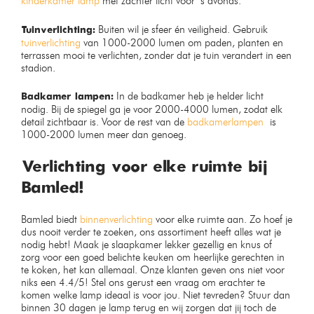
Moderne glazen tafellamp
Bamled® Luxe oplaadbare
draadloze Led Wandlamp
kubus met
afstandsbediening
Op voorraad
Op voorraad
€
59,99
€
34,99
€
44,99