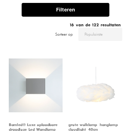
Filteren
16
van de
122
resultaten
Sorteer op
Bamled® Luxe oplaadbare
grote wolklamp – hanglamp –
draadloze Led Wandlamp
cloudlight – 40cm