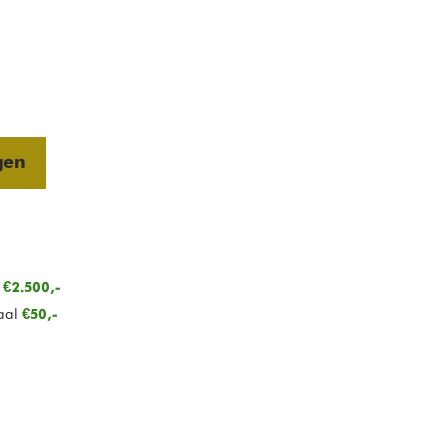
gen
n
€2.500,-
aal
€50,-