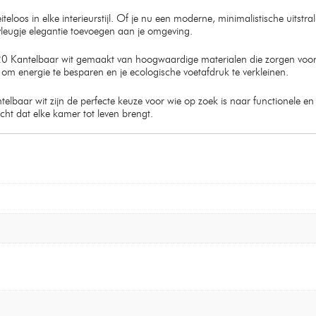
eloos in elke interieurstijl. Of je nu een moderne, minimalistische uitstra
 vleugje elegantie toevoegen aan je omgeving.
0 Kantelbaar wit gemaakt van hoogwaardige materialen die zorgen voo
om energie te besparen en je ecologische voetafdruk te verkleinen.
 wit zijn de perfecte keuze voor wie op zoek is naar functionele en stijl
ht dat elke kamer tot leven brengt.