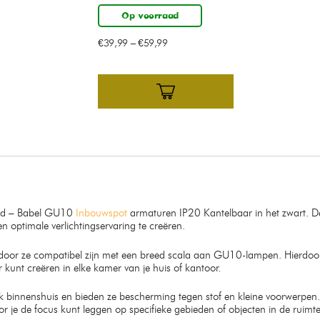
Op voorraad
€
39,99
–
€
59,99
mled – Babel GU10
Inbouwspot
armaturen IP20 Kantelbaar in het zwart. 
 optimale verlichtingservaring te creëren.
rdoor ze compatibel zijn met een breed scala aan GU10-lampen. Hierdoor 
r kunt creëren in elke kamer van je huis of kantoor.
ik binnenshuis en bieden ze bescherming tegen stof en kleine voorwerpen. 
r je de focus kunt leggen op specifieke gebieden of objecten in de ruimte