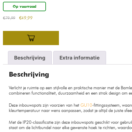
Op voorraad
€
49,99
€
79,99
Beschrijving
Extra informatie
Beschrijving
Verlicht je ruimte op een stijlvolle en praktische manier met de Ba
combineren functionaliteit, duurzaamheid en een strak design om een
Deze inbouwspots zijn voorzien van het
GU10
-fittingssysteem, waa
kleurtemperatuur naar wens aanpassen, zodat je altijd de juiste sfee
Met de IP20-classificatie zijn deze inbouwspots geschikt voor gebru
staat om de lichtbundel naar elke gewenste hoek te richten, waardoo