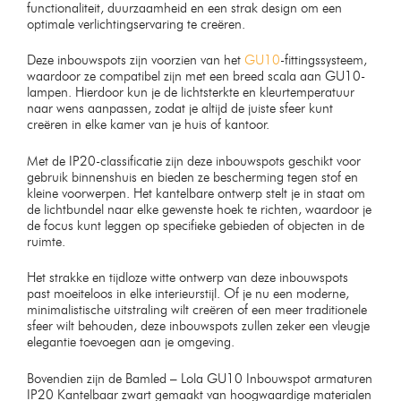
functionaliteit, duurzaamheid en een strak design om een
optimale verlichtingservaring te creëren.
Deze inbouwspots zijn voorzien van het
GU10
-fittingssysteem,
waardoor ze compatibel zijn met een breed scala aan GU10-
lampen. Hierdoor kun je de lichtsterkte en kleurtemperatuur
naar wens aanpassen, zodat je altijd de juiste sfeer kunt
creëren in elke kamer van je huis of kantoor.
Met de IP20-classificatie zijn deze inbouwspots geschikt voor
gebruik binnenshuis en bieden ze bescherming tegen stof en
kleine voorwerpen. Het kantelbare ontwerp stelt je in staat om
de lichtbundel naar elke gewenste hoek te richten, waardoor je
de focus kunt leggen op specifieke gebieden of objecten in de
ruimte.
Het strakke en tijdloze witte ontwerp van deze inbouwspots
past moeiteloos in elke interieurstijl. Of je nu een moderne,
minimalistische uitstraling wilt creëren of een meer traditionele
sfeer wilt behouden, deze inbouwspots zullen zeker een vleugje
elegantie toevoegen aan je omgeving.
Bovendien zijn de Bamled – Lola GU10 Inbouwspot armaturen
IP20 Kantelbaar zwart gemaakt van hoogwaardige materialen