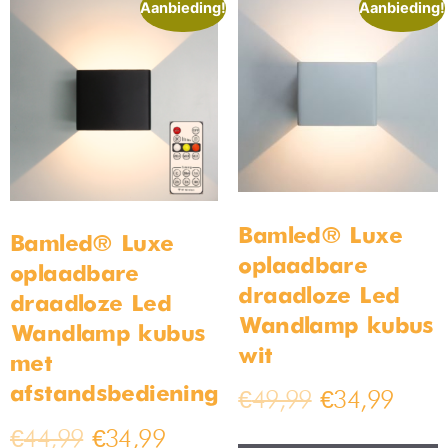
Aanbieding!
Aanbieding!
Bamled® Luxe
Bamled® Luxe
oplaadbare
oplaadbare
draadloze Led
draadloze Led
Wandlamp kubus
Wandlamp kubus
wit
met
afstandsbediening
€
49,99
€
34,99
€
44,99
€
34,99