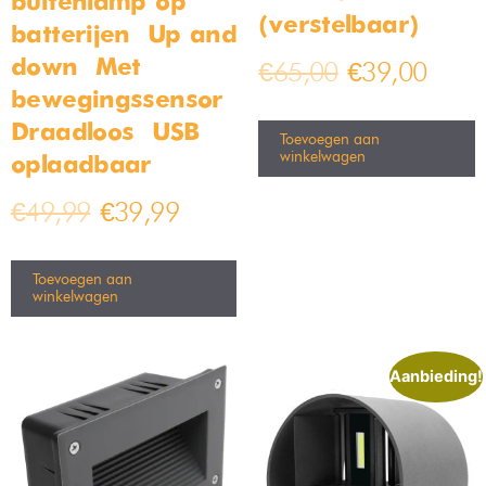
buitenlamp op
(verstelbaar)
batterijen – Up and
down – Met
€
65,00
€
39,00
bewegingssensor –
Draadloos – USB
Toevoegen aan
winkelwagen
oplaadbaar
€
49,99
€
39,99
Toevoegen aan
winkelwagen
Aanbieding!