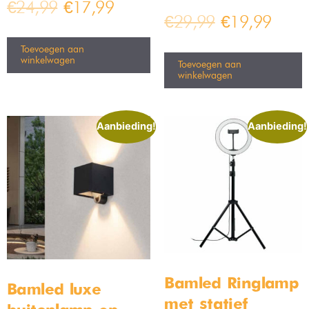
€
24,99
€
17,99
€
29,99
€
19,99
Toevoegen aan
winkelwagen
Toevoegen aan
winkelwagen
Aanbieding!
Aanbieding!
Bamled Ringlamp
Bamled luxe
met statief