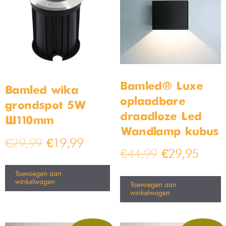
Bamled® Luxe
Bamled wika
oplaadbare
grondspot 5W
draadloze Led
Ø110mm
Wandlamp kubus
€
29,99
€
19,99
€
44,99
€
29,95
Toevoegen aan
winkelwagen
Toevoegen aan
winkelwagen