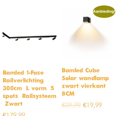
Aanbieding!
Bamled Cube
Bamled 1-Fase
Solar wandlamp
Railverlichting –
zwart vierkant
300cm – L vorm – 5
8CM
spots – Railsysteem
– Zwart
€
29,99
€
19,99
€
179,99