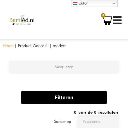
Dutch
0
Home
|
Product Woonstijl
|
modern
Meer lezen
Filteren
0
van de
0
resultaten
Sorteer op