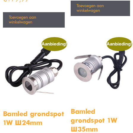
Toevoegen aan
winkelwagen
Toevoegen aan
winkelwagen
Aanbieding!
Aanbieding!
Bamled
Bamled grondspot
grondspot 1W
1W Ø24mm
Ø35mm