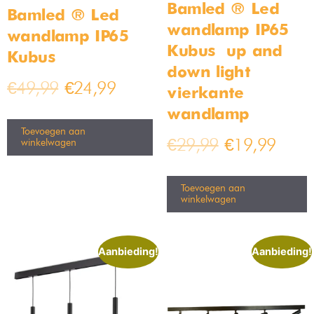
Bamled ® Led
Bamled ® Led
wandlamp IP65
wandlamp IP65
Kubus – up and
Kubus
down light –
€
49,99
€
24,99
vierkante
wandlamp
Toevoegen aan
€
29,99
€
19,99
winkelwagen
Toevoegen aan
winkelwagen
Aanbieding!
Aanbieding!