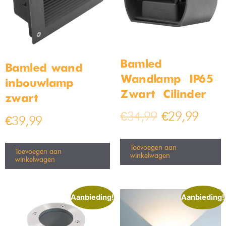
Bamled
Bamled wand
Wandlamp – IP65 –
inbouwlamp
Zwart – Cilinder
zwart
€
34,99
€
29,99
€
39,99
Toevoegen aan
Toevoegen aan
winkelwagen
winkelwagen
Aanbieding!
Aanbieding!