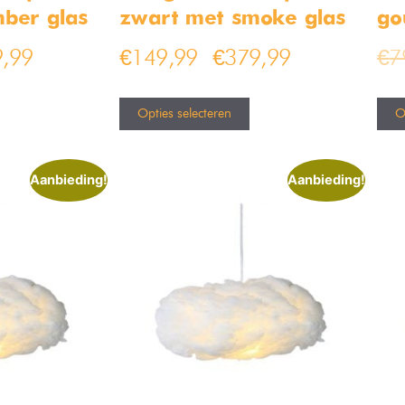
ber glas
zwart met smoke glas
go
,99
€
149,99
€
379,99
€
7
–
Opties selecteren
O
Aanbieding!
Aanbieding!