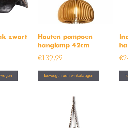
ak zwart
Houten pompoen
In
hanglamp 42cm
ha
€
139,99
€
2
lwagen
Toevoegen aan winkelwagen
T