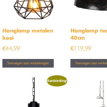
Hanglamp metalen
Hanglamp te
kooi
40cm
€
44,99
€
119,99
Toevoegen aan winkelwagen
Toevoegen aan winke
Aanbieding!