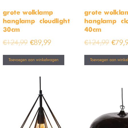
grote wolklamp –
grote wolklam
hanglamp – cloudlight –
hanglamp – clo
30cm
40cm
€
124,99
€
89,99
€
124,99
€
79,
Toevoegen aan winkelwagen
Toevoegen aan winke