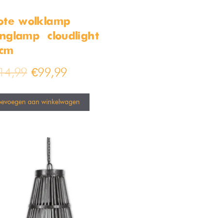
ote wolklamp –
nglamp – cloudlight –
cm
14,99
€
99,99
oevoegen aan winkelwagen