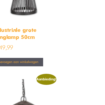
dustriële grote
nglamp 50cm
49,99
oevoegen aan winkelwagen
Aanbieding!