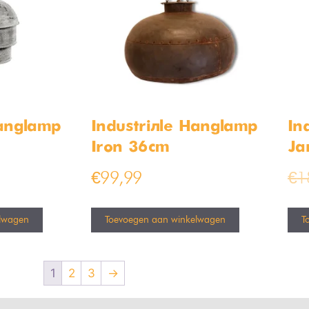
Hanglamp
Industriële Hanglamp
In
Iron 36cm
Ja
€
99,99
€
1
lwagen
Toevoegen aan winkelwagen
T
1
2
3
→