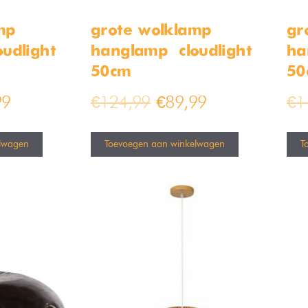
p –
grote wolklamp –
gr
udlight –
hanglamp – cloudlight –
ha
50cm
50
99
€
124,99
€
89,99
€
1
lwagen
Toevoegen aan winkelwagen
T