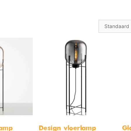
lamp
Design vloerlamp
Gl