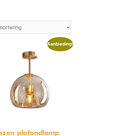
Aanbieding!
azen plafondlamp