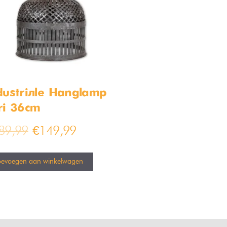
dustriële Hanglamp
ri 36cm
89,99
€
149,99
oevoegen aan winkelwagen