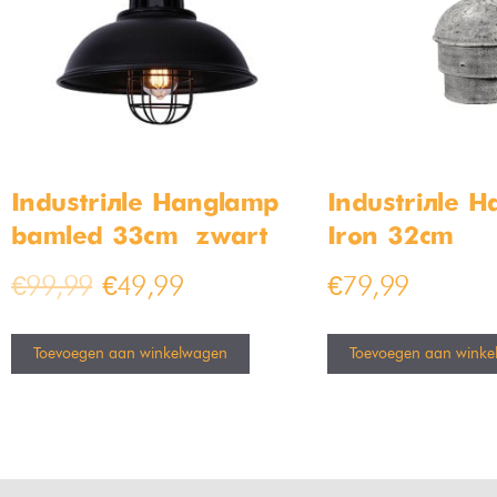
Industriële Hanglamp
Industriële 
bamled 33cm – zwart
Iron 32cm
€
99,99
€
49,99
€
79,99
Toevoegen aan winkelwagen
Toevoegen aan winke