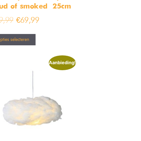
ud of smoked – 25cm
9,99
€
69,99
pties selecteren
Aanbieding!