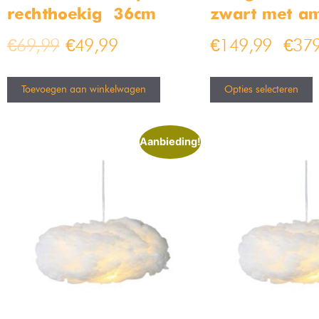
rechthoekig – 36cm
zwart met am
€
69,99
€
49,99
€
149,99
€
379
–
Toevoegen aan winkelwagen
Opties selecteren
Aanbieding!