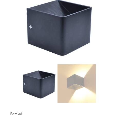
Bamled