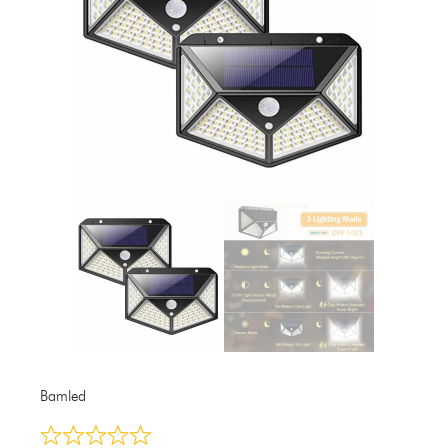
Bamled