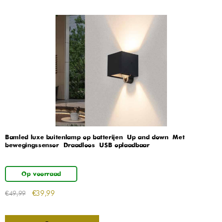
Bamled luxe buitenlamp op batterijen – Up and down – Met
bewegingssensor – Draadloos – USB oplaadbaar
Op voorraad
€
39,99
€
49,99