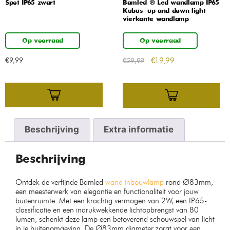
Spot IP65 zwart
Bamled ® Led wandlamp IP65
Kubus – up and down light –
vierkante wandlamp
Op voorraad
Op voorraad
€
9,99
€
19,99
€
29,99
Beschrijving
Extra informatie
Beschrijving
Ontdek de verfijnde Bamled
wand inbouwlamp
rond Ø83mm,
een meesterwerk van elegantie en functionaliteit voor jouw
buitenruimte. Met een krachtig vermogen van 2W, een IP65-
classificatie en een indrukwekkende lichtopbrengst van 80
lumen, schenkt deze lamp een betoverend schouwspel van licht
in je buitenomgeving. De Ø83mm diameter zorgt voor een