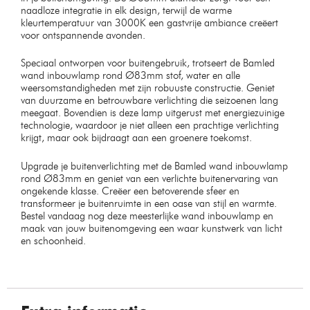
naadloze integratie in elk design, terwijl de warme
kleurtemperatuur van 3000K een gastvrije ambiance creëert
voor ontspannende avonden.
Speciaal ontworpen voor buitengebruik, trotseert de Bamled
wand inbouwlamp rond Ø83mm stof, water en alle
weersomstandigheden met zijn robuuste constructie. Geniet
van duurzame en betrouwbare verlichting die seizoenen lang
meegaat. Bovendien is deze lamp uitgerust met energiezuinige
technologie, waardoor je niet alleen een prachtige verlichting
krijgt, maar ook bijdraagt aan een groenere toekomst.
Upgrade je buitenverlichting met de Bamled wand inbouwlamp
rond Ø83mm en geniet van een verlichte buitenervaring van
ongekende klasse. Creëer een betoverende sfeer en
transformeer je buitenruimte in een oase van stijl en warmte.
Bestel vandaag nog deze meesterlijke wand inbouwlamp en
maak van jouw buitenomgeving een waar kunstwerk van licht
en schoonheid.