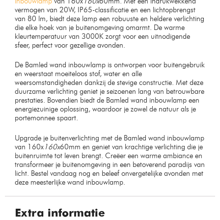
inbouwlamp
van 160x
160x
60mm. Met een indrukwekkend
vermogen van 20W, IP65-classificatie en een lichtopbrengst
van 80 lm, biedt deze lamp een robuuste en heldere verlichting
die elke hoek van je buitenomgeving omarmt. De warme
kleurtemperatuur van 3000K zorgt voor een uitnodigende
sfeer, perfect voor gezellige avonden.
De Bamled wand inbouwlamp is ontworpen voor buitengebruik
en weerstaat moeiteloos stof, water en alle
weersomstandigheden dankzij de stevige constructie. Met deze
duurzame verlichting geniet je seizoenen lang van betrouwbare
prestaties. Bovendien biedt de Bamled wand inbouwlamp een
energiezuinige oplossing, waardoor je zowel de natuur als je
portemonnee spaart.
Upgrade je buitenverlichting met de Bamled wand inbouwlamp
van 160x
160x
60mm en geniet van krachtige verlichting die je
buitenruimte tot leven brengt. Creëer een warme ambiance en
transformeer je buitenomgeving in een betoverend paradijs van
licht. Bestel vandaag nog en beleef onvergetelijke avonden met
deze meesterlijke wand inbouwlamp.
Extra informatie