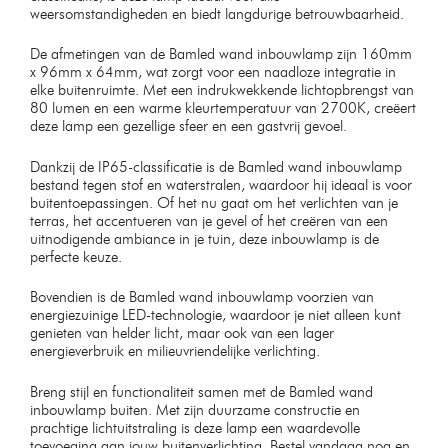
weersomstandigheden en biedt langdurige betrouwbaarheid.
De afmetingen van de Bamled wand inbouwlamp zijn 160mm
x 96mm x 64mm, wat zorgt voor een naadloze integratie in
elke buitenruimte. Met een indrukwekkende lichtopbrengst van
80 lumen en een warme kleurtemperatuur van 2700K, creëert
deze lamp een gezellige sfeer en een gastvrij gevoel.
Dankzij de IP65-classificatie is de Bamled wand inbouwlamp
bestand tegen stof en waterstralen, waardoor hij ideaal is voor
buitentoepassingen. Of het nu gaat om het verlichten van je
terras, het accentueren van je gevel of het creëren van een
uitnodigende ambiance in je tuin, deze inbouwlamp is de
perfecte keuze.
Bovendien is de Bamled wand inbouwlamp voorzien van
energiezuinige LED-technologie, waardoor je niet alleen kunt
genieten van helder licht, maar ook van een lager
energieverbruik en milieuvriendelijke verlichting.
Breng stijl en functionaliteit samen met de Bamled wand
inbouwlamp buiten. Met zijn duurzame constructie en
prachtige lichtuitstraling is deze lamp een waardevolle
toevoeging aan jouw buitenverlichting. Bestel vandaag nog en