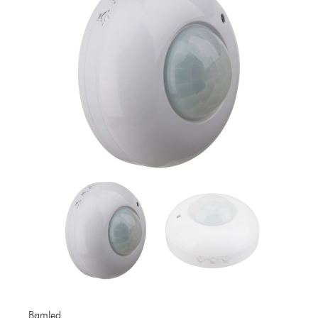
Bamled