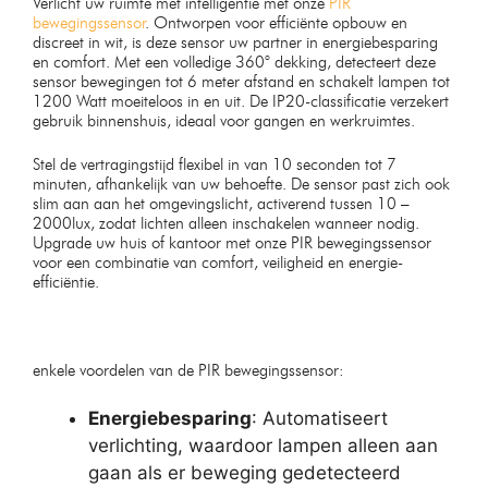
Verlicht uw ruimte met intelligentie met onze
PIR
bewegingssensor
. Ontworpen voor efficiënte opbouw en
discreet in wit, is deze sensor uw partner in energiebesparing
en comfort. Met een volledige 360° dekking, detecteert deze
sensor bewegingen tot 6 meter afstand en schakelt lampen tot
1200 Watt moeiteloos in en uit. De IP20-classificatie verzekert
gebruik binnenshuis, ideaal voor gangen en werkruimtes.
Stel de vertragingstijd flexibel in van 10 seconden tot 7
minuten, afhankelijk van uw behoefte. De sensor past zich ook
slim aan aan het omgevingslicht, activerend tussen 10 –
2000lux, zodat lichten alleen inschakelen wanneer nodig.
Upgrade uw huis of kantoor met onze PIR bewegingssensor
voor een combinatie van comfort, veiligheid en energie-
efficiëntie.
enkele voordelen van de PIR bewegingssensor:
Energiebesparing
: Automatiseert
verlichting, waardoor lampen alleen aan
gaan als er beweging gedetecteerd