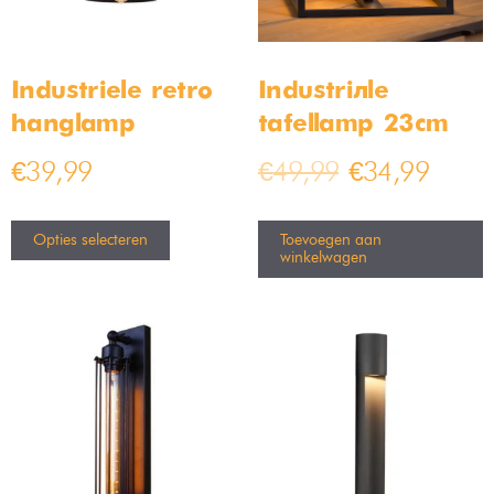
Industriele retro
Industriële
hanglamp
tafellamp 23cm
€
39,99
€
49,99
€
34,99
Opties selecteren
Toevoegen aan
winkelwagen