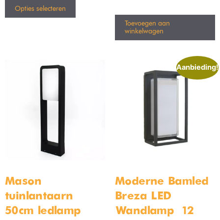
Opties selecteren
Toevoegen aan
winkelwagen
Aanbieding!
Mason
Moderne Bamled
tuinlantaarn
Breza LED
50cm ledlamp
Wandlamp – 12