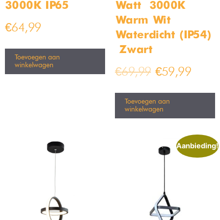
3000K IP65
Watt – 3000K
Warm Wit –
€
64,99
Waterdicht (IP54)
– Zwart
Toevoegen aan
winkelwagen
€
69,99
€
59,99
Toevoegen aan
winkelwagen
Aanbieding!