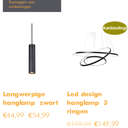
Toevoegen aan
winkelwagen
Aanbieding!
Langwerpige
Led design
hanglamp – zwart
hanglamp – 3
ringen
€
44,99
€
54,99
–
€
199,99
€
149,99