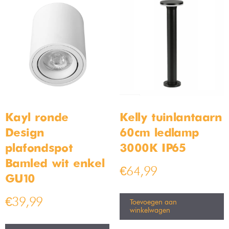
Kayl ronde
Kelly tuinlantaarn
Design
60cm ledlamp
plafondspot
3000K IP65
Bamled wit enkel
€
64,99
GU10
€
39,99
Toevoegen aan
winkelwagen