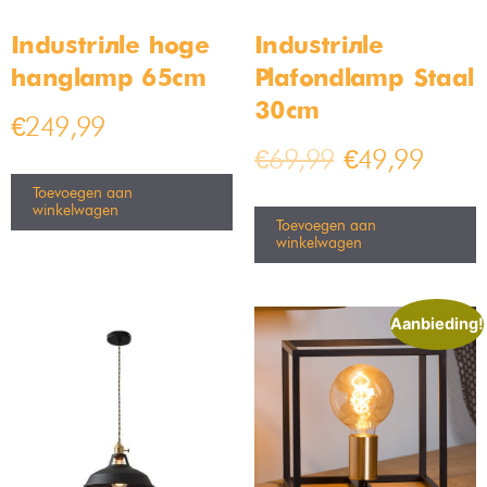
Industriële hoge
Industriële
hanglamp 65cm
Plafondlamp Staal
30cm
€
249,99
€
69,99
€
49,99
Toevoegen aan
winkelwagen
Toevoegen aan
winkelwagen
Aanbieding!