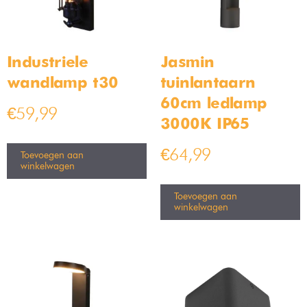
Industriele
Jasmin
wandlamp t30
tuinlantaarn
60cm ledlamp
€
59,99
3000K IP65
€
64,99
Toevoegen aan
winkelwagen
Toevoegen aan
winkelwagen