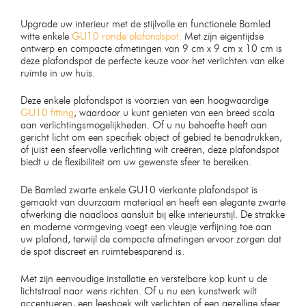
Upgrade uw interieur met de stijlvolle en functionele Bamled
witte enkele
GU10 ronde plafondspot.
Met zijn eigentijdse
ontwerp en compacte afmetingen van 9 cm x 9 cm x 10 cm is
deze plafondspot de perfecte keuze voor het verlichten van elke
ruimte in uw huis.
Deze enkele plafondspot is voorzien van een hoogwaardige
GU10 fitting
, waardoor u kunt genieten van een breed scala
aan verlichtingsmogelijkheden. Of u nu behoefte heeft aan
gericht licht om een specifiek object of gebied te benadrukken,
of juist een sfeervolle verlichting wilt creëren, deze plafondspot
biedt u de flexibiliteit om uw gewenste sfeer te bereiken.
De Bamled zwarte enkele GU10 vierkante plafondspot is
gemaakt van duurzaam materiaal en heeft een elegante zwarte
afwerking die naadloos aansluit bij elke interieurstijl. De strakke
en moderne vormgeving voegt een vleugje verfijning toe aan
uw plafond, terwijl de compacte afmetingen ervoor zorgen dat
de spot discreet en ruimtebesparend is.
Met zijn eenvoudige installatie en verstelbare kop kunt u de
lichtstraal naar wens richten. Of u nu een kunstwerk wilt
accentueren, een leeshoek wilt verlichten of een gezellige sfeer