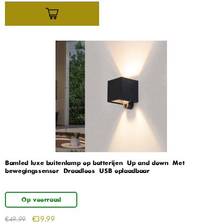
Bamled luxe buitenlamp op batterijen – Up and down – Met
bewegingssensor – Draadloos – USB oplaadbaar
Op voorraad
€
39,99
€
49,99