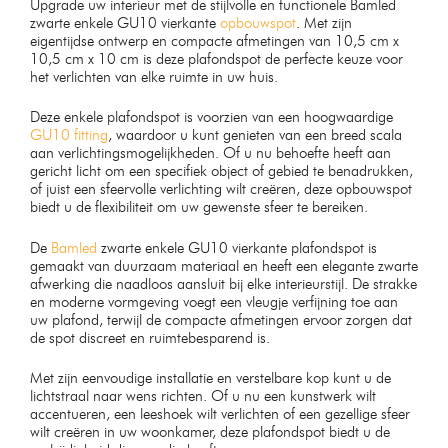
Upgrade uw interieur met de stijlvolle en functionele Bamled
zwarte enkele GU10 vierkante
opbouwspot
. Met zijn
eigentijdse ontwerp en compacte afmetingen van 10,5 cm x
10,5 cm x 10 cm is deze plafondspot de perfecte keuze voor
het verlichten van elke ruimte in uw huis.
Deze enkele plafondspot is voorzien van een hoogwaardige
GU10 fitting
, waardoor u kunt genieten van een breed scala
aan verlichtingsmogelijkheden. Of u nu behoefte heeft aan
gericht licht om een specifiek object of gebied te benadrukken,
of juist een sfeervolle verlichting wilt creëren, deze opbouwspot
biedt u de flexibiliteit om uw gewenste sfeer te bereiken.
De
Bamled
zwarte enkele GU10 vierkante plafondspot is
gemaakt van duurzaam materiaal en heeft een elegante zwarte
afwerking die naadloos aansluit bij elke interieurstijl. De strakke
en moderne vormgeving voegt een vleugje verfijning toe aan
uw plafond, terwijl de compacte afmetingen ervoor zorgen dat
de spot discreet en ruimtebesparend is.
Met zijn eenvoudige installatie en verstelbare kop kunt u de
lichtstraal naar wens richten. Of u nu een kunstwerk wilt
accentueren, een leeshoek wilt verlichten of een gezellige sfeer
wilt creëren in uw woonkamer, deze plafondspot biedt u de