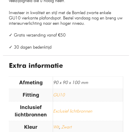
veelzijdigheid die u nodig heeft.
Investeer in kwaliteit en stijl met de Bamled zwarte enkele
GU10 vierkante plafondspot. Bestel vandaag nog en breng uw
interieurverlichting naar een hoger niveau.
✓ Gratis verzending vanaf €50
✓ 30 dagen bedenktijd
Extra informatie
Afmeting
90 x 90 x 100 mm
Fitting
GU10
Inclusief
Exclusief lichtbronnen
lichtbronnen
Kleur
Wit
,
Zwart