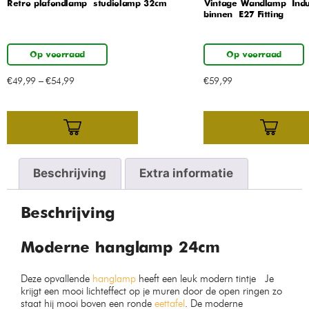
Retro plafondlamp – studiolamp 32cm
Vintage Wandlamp – Indus
binnen – E27 Fitting
Op voorraad
Op voorraad
€
49,99
–
€
54,99
€
59,99
Beschrijving
Extra informatie
Beschrijving
Moderne hanglamp 24cm
Deze opvallende
hanglamp
heeft een leuk modern tintje Je
krijgt een mooi lichteffect op je muren door de open ringen zo
staat hij mooi boven een ronde
eettafel
. De moderne