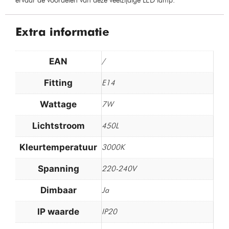
ervaar de voordelen van deze veelzijdige LED lamp.
Extra informatie
EAN
/
Fitting
E14
Wattage
7W
Lichtstroom
450L
Kleurtemperatuur
3000K
Spanning
220-240V
Dimbaar
Ja
IP waarde
IP20