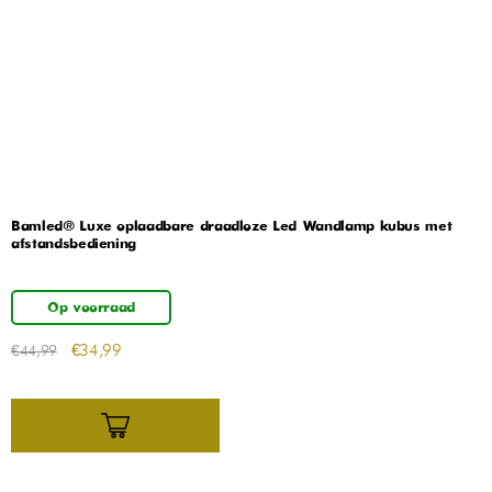
Bamled® Luxe oplaadbare draadloze Led Wandlamp kubus met
afstandsbediening
Op voorraad
€
34,99
€
44,99