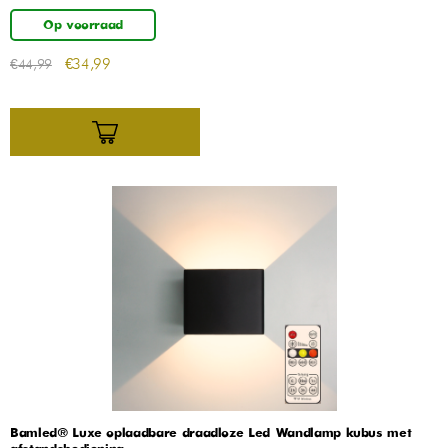
Op voorraad
€
34,99
€
44,99
Bamled® Luxe oplaadbare draadloze Led Wandlamp kubus met