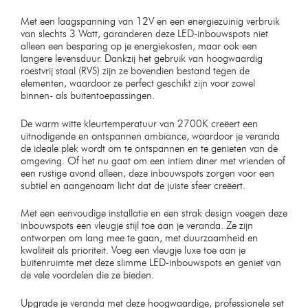
Met een laagspanning van 12V en een energiezuinig verbruik
van slechts 3 Watt, garanderen deze LED-inbouwspots niet
alleen een besparing op je energiekosten, maar ook een
langere levensduur. Dankzij het gebruik van hoogwaardig
roestvrij staal (RVS) zijn ze bovendien bestand tegen de
elementen, waardoor ze perfect geschikt zijn voor zowel
binnen- als buitentoepassingen.
De warm witte kleurtemperatuur van 2700K creëert een
uitnodigende en ontspannen ambiance, waardoor je veranda
de ideale plek wordt om te ontspannen en te genieten van de
omgeving. Of het nu gaat om een intiem diner met vrienden of
een rustige avond alleen, deze inbouwspots zorgen voor een
subtiel en aangenaam licht dat de juiste sfeer creëert.
Met een eenvoudige installatie en een strak design voegen deze
inbouwspots een vleugje stijl toe aan je veranda. Ze zijn
ontworpen om lang mee te gaan, met duurzaamheid en
kwaliteit als prioriteit. Voeg een vleugje luxe toe aan je
buitenruimte met deze slimme LED-inbouwspots en geniet van
de vele voordelen die ze bieden.
Upgrade je veranda met deze hoogwaardige, professionele set